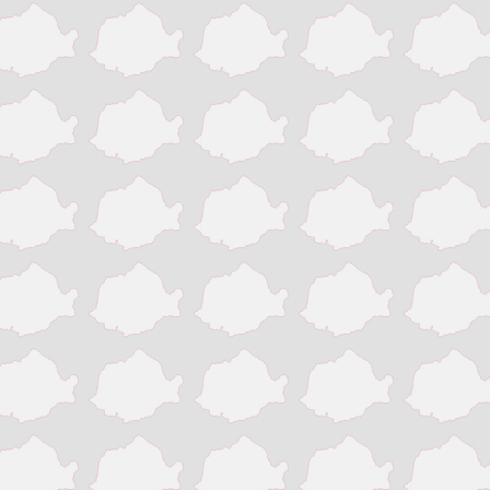
Pitesti
Ploiesti
Resita
Roman
Satu Mare
Sibiu
Sighisoara
Sinaia