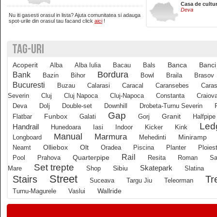
Casa de cultu
Deva
Nu iti gasesti orasul in lista? Ajuta comunitatea si adauga
Brasov
spot-urile din orasul tau facand click
aici
!
TAG-URI
Bucuresti
Acoperit
Banci
Alba
Alba Iulia
Bacau
Bals
Banca
Buzau
Bordura
Bank
Bazin
Bihor
Bowl
Braila
Brasov
Bucuresti
Buzau
Calarasi
Caracal
Caransebes
Caras
Severin
Cluj
Cluj Napoca
Cluj-Napoca
Constanta
Craiov
Calarasi
Deva
Dolj
Double-set
Downhill
Drobeta-Turnu Severin
Gap
Funbox
Granit
Flatbar
Galati
Gorj
Halfpipe
Led
Calimanesti
Handrail
Hunedoara
Iasi
Indoor
Kicker
Kink
Manual
Marmura
Longboard
Mehedinti
Miniramp
Olliebox
Neamt
Olt
Oradea
Piscina
Planter
Ploiest
Caracal
Rail
Quarterpipe
Pool
Prahova
Resita
Roman
Sa
Set trepte
Skatepark
Mare
Shop
Sibiu
Slatina
Street
Tr
Stairs
Caransebes
Suceava
Targu Jiu
Teleorman
Wallride
Turnu-Magurele
Vaslui
Cluj-Napoca