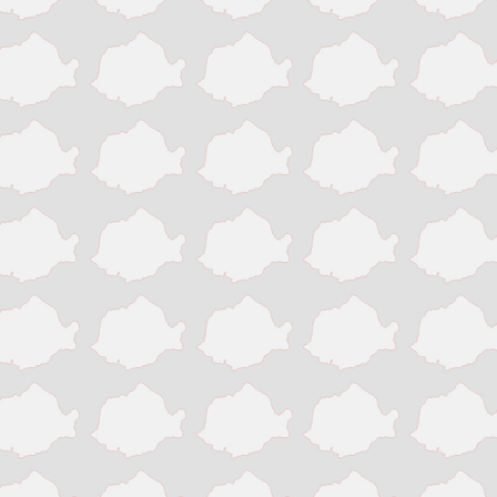
Slatina
Suceava
Targu Jiu
Targu Mures
Timisoara
Tinaud
Turda
Turnu Magurele
Vaslui