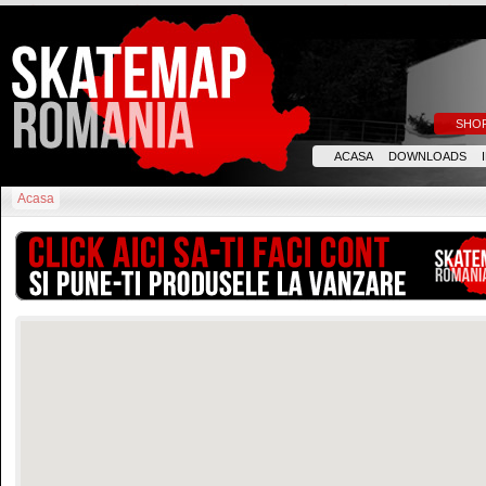
SHO
ACASA
DOWNLOADS
Acasa