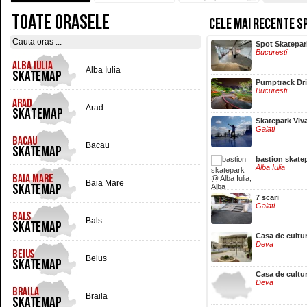
TOATE ORASELE
CELE MAI RECENTE S
Hala Centrala
Spot Skatepar
Iasi
Bucuresti
Alba Iulia
Pumptrack Dr
Bucuresti
Arad
Skatepark Viv
Galati
Bacau
bastion skate
Alba Iulia
Baia Mare
7 scari
Galati
Bals
Casa de cultu
Deva
Beius
Casa de cultu
Deva
Braila