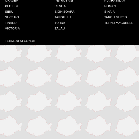
ORADEA
PETROSANI
PIATRA NEAMT
PLOIESTI
RESITA
ROMAN
Iasi
SIBIU
SIGHISOARA
SINAIA
SUCEAVA
TARGU JIU
TARGU MURES
TINAUD
TURDA
TURNU MAGURELE
Mangalia
VICTORIA
ZALAU
TERMENI SI CONDITII
Medias
Odorheiu Secuiesc
Onesti
Oradea
Petrosani
Piatra Neamt