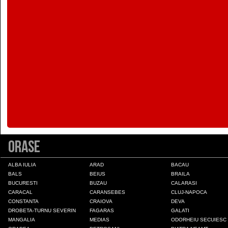
Colonia Fabricii
Constanta
Craiova
Deva
Draganesti-Olt
Orase
Drobeta-Turnu Severin
ALBA IULIA
ARAD
BACAU
BALS
BEIUS
BRAILA
BUCURESTI
BUZAU
CALARASI
Fagaras
CARACAL
CARANSEBES
CLUJ-NAPOCA
CONSTANTA
CRAIOVA
DEVA
DROBETA-TURNU SEVERIN
FAGARAS
GALATI
Galati
MANGALIA
MEDIAS
ODORHEIU SECUIESC