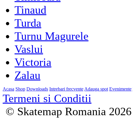
Tinaud
Turda
Turnu Magurele
Vaslui
Victoria
Zalau
Acasa
Shop
Downloads
Intrebari frecvente
Adauga spot
Evenimente
Termeni si Conditii
© Skatemap Romania 2026