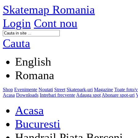
Skatemap Romania
Login
Cont nou
Cauta
English
Romana
Shop
Evenimente
Noutati
Street
Skatepark-uri
Magazine
Toate foto/
Acasa
Downloads
Intrebari frecvente
Adauga spot
Abonare spot-uri
V
Acasa
Bucuresti
Handrail Piata Berceni