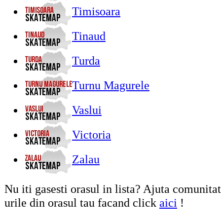
Timisoara
Tinaud
Turda
Turnu Magurele
Vaslui
Victoria
Zalau
Nu iti gasesti orasul in lista? Ajuta comunita
urile din orasul tau facand click
aici
!