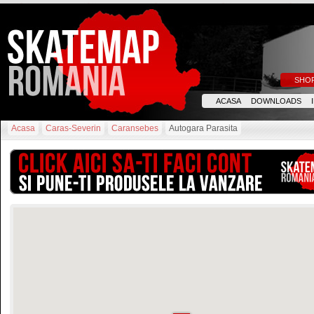
SHO
ACASA
DOWNLOADS
Acasa
Caras-Severin
Caransebes
Autogara Parasita