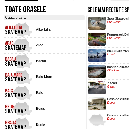
TOATE ORASELE
CELE MAI RECENTE S
Hala Centrala
Spot Skatepar
Iasi
Bucuresti
Alba Iulia
Pumptrack Dr
Bucuresti
Arad
Skatepark Viv
Galati
Bacau
bastion skate
Alba Iulia
Baia Mare
7 scari
Galati
Bals
Casa de cultu
Deva
Beius
Casa de cultu
Deva
Braila