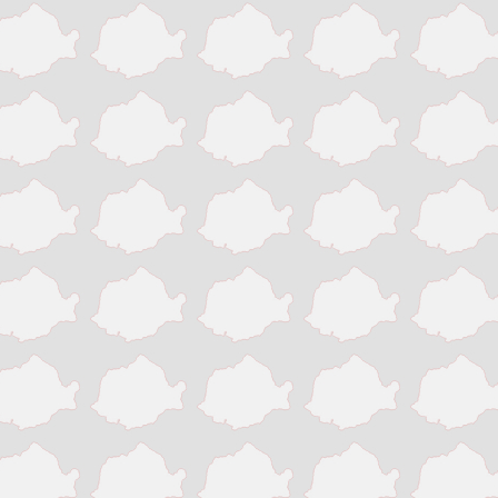
Pitesti
Ploiesti
Resita
Roman
Satu Mare
Sibiu
Sighisoara
Sinaia