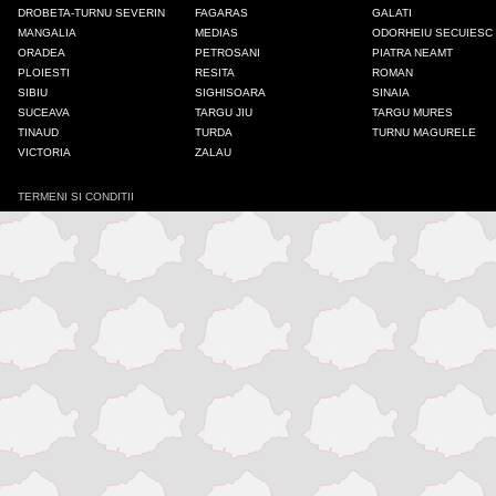
DROBETA-TURNU SEVERIN
FAGARAS
GALATI
MANGALIA
MEDIAS
ODORHEIU SECUIESC
Colonia Fabricii
ORADEA
PETROSANI
PIATRA NEAMT
PLOIESTI
RESITA
ROMAN
SIBIU
SIGHISOARA
SINAIA
Constanta
SUCEAVA
TARGU JIU
TARGU MURES
TINAUD
TURDA
TURNU MAGURELE
VICTORIA
ZALAU
Craiova
TERMENI SI CONDITII
Deva
Draganesti-Olt
Drobeta-Turnu Severin
Fagaras
Galati