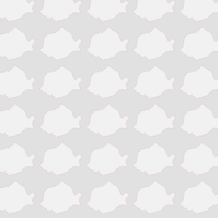
Iasi
Mangalia
Medias
Odorheiu Secuiesc
Onesti
Oradea
Petrosani
Piatra Neamt