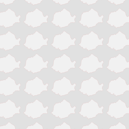
Slatina
Suceava
Targu Jiu
Targu Mures
Timisoara
Tinaud
Turda
Turnu Magurele
Vaslui