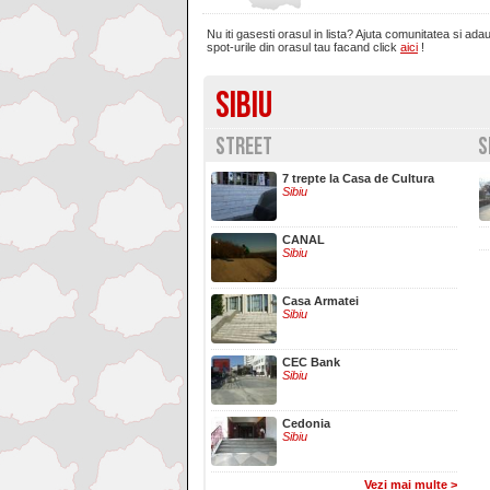
Nu iti gasesti orasul in lista? Ajuta comunitatea si ada
Brasov
spot-urile din orasul tau facand click
aici
!
SIBIU
Bucuresti
STREET
S
Buzau
7 trepte la Casa de Cultura
Sibiu
Calarasi
CANAL
Sibiu
Calimanesti
Casa Armatei
Sibiu
Caracal
CEC Bank
Sibiu
Caransebes
Cedonia
Sibiu
Cluj-Napoca
Vezi mai multe >