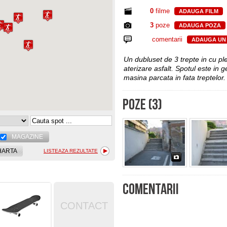
0
filme
ADAUGA FILM
3
poze
ADAUGA POZA
comentarii
ADAUGA UN
Un dubluset de 3 trepte in cu ple
aterizare asfalt. Spotul este in 
masina parcata in fata treptelor.
POZE (3)
MAGAZINE
HARTA
LISTEAZA REZULTATE
COMENTARII
CONTACT