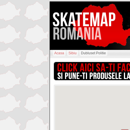
Acasa
Sibiu
Dubluset Politie