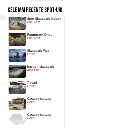
CELE MAI RECENTE SPOT-URI
Hala Centrala
Spot Skatepark Indoor
Iasi
Bucuresti
Pumptrack Dridu
Bucuresti
Skatepark Viva
Galati
bastion skatepark
Alba Iulia
7 scari
Galati
Casa de cultura
Deva
Casa de cultura
Deva