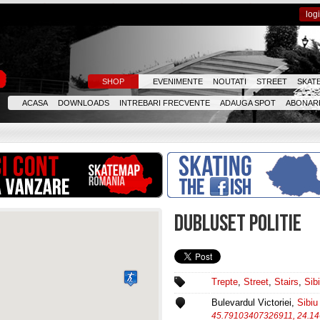
log
SHOP
EVENIMENTE
NOUTATI
STREET
SKAT
ACASA
DOWNLOADS
INTREBARI FRECVENTE
ADAUGA SPOT
ABONARE
DUBLUSET POLITIE
Trepte
,
Street
,
Stairs
,
Sib
Bulevardul Victoriei,
Sibiu
45.79103407326911, 24.1