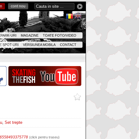
in
cont nou
EPARK-URI
MAGAZINE
TOATE FOTO/VIDEO
 SPOT-URI
VERSIUNEA MOBILA
CONTACT
iu
,
Set trepte
46558493375778
(click pentru traseu)