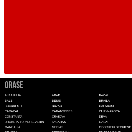
Colonia Fabricii
Constanta
Craiova
Deva
Draganesti-Olt
Orase
Drobeta-Turnu Severin
ALBA IULIA
ARAD
BACAU
BALS
BEIUS
BRAILA
BUCURESTI
BUZAU
CALARASI
Fagaras
CARACAL
CARANSEBES
CLUJ-NAPOCA
CONSTANTA
CRAIOVA
DEVA
DROBETA-TURNU SEVERIN
FAGARAS
GALATI
Galati
MANGALIA
MEDIAS
ODORHEIU SECUIESC