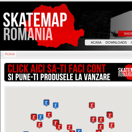
SHO
ACASA
DOWNLOADS
Acasa