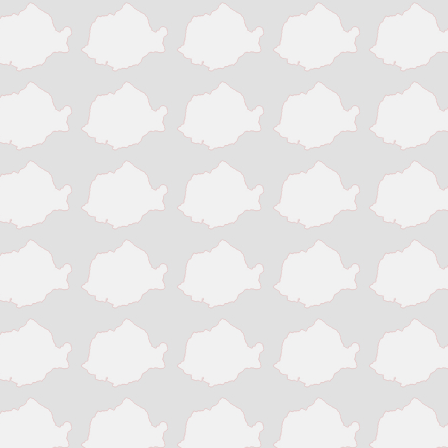
Pitesti
Ploiesti
Resita
Roman
Satu Mare
Sibiu
Sighisoara
Sinaia