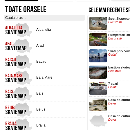
TOATE ORASELE
CELE MAI RECENTE S
Hala Centrala
Spot Skatepar
Iasi
Bucuresti
Alba Iulia
Pumptrack Dr
Bucuresti
Arad
Skatepark Viv
Galati
Bacau
bastion skate
Alba Iulia
Baia Mare
7 scari
Galati
Bals
Casa de cultu
Deva
Beius
Casa de cultu
Deva
Braila