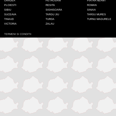
ORADEA
PETROSANI
PIATRA NEAMT
PLOIESTI
RESITA
ROMAN
Iasi
SIBIU
SIGHISOARA
SINAIA
SUCEAVA
TARGU JIU
TARGU MURES
TINAUD
TURDA
TURNU MAGURELE
Mangalia
VICTORIA
ZALAU
TERMENI SI CONDITII
Medias
Odorheiu Secuiesc
Onesti
Oradea
Petrosani
Piatra Neamt