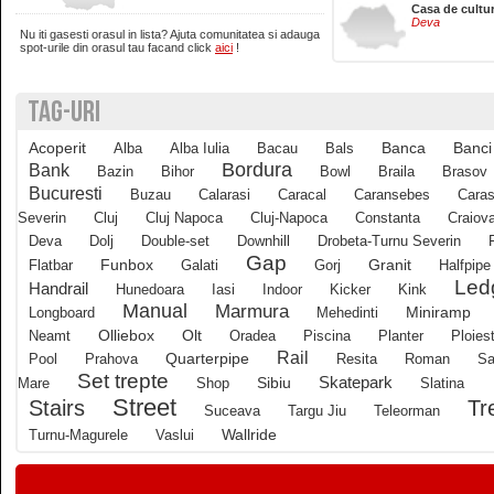
Casa de cultu
Deva
Nu iti gasesti orasul in lista? Ajuta comunitatea si adauga
Brasov
spot-urile din orasul tau facand click
aici
!
TAG-URI
Bucuresti
Acoperit
Banci
Alba
Alba Iulia
Bacau
Bals
Banca
Buzau
Bordura
Bank
Bazin
Bihor
Bowl
Braila
Brasov
Bucuresti
Buzau
Calarasi
Caracal
Caransebes
Caras
Severin
Cluj
Cluj Napoca
Cluj-Napoca
Constanta
Craiov
Calarasi
Deva
Dolj
Double-set
Downhill
Drobeta-Turnu Severin
Gap
Funbox
Granit
Flatbar
Galati
Gorj
Halfpipe
Led
Calimanesti
Handrail
Hunedoara
Iasi
Indoor
Kicker
Kink
Manual
Marmura
Longboard
Mehedinti
Miniramp
Olliebox
Neamt
Olt
Oradea
Piscina
Planter
Ploiest
Caracal
Rail
Quarterpipe
Pool
Prahova
Resita
Roman
Sa
Set trepte
Skatepark
Mare
Shop
Sibiu
Slatina
Street
Tr
Stairs
Caransebes
Suceava
Targu Jiu
Teleorman
Wallride
Turnu-Magurele
Vaslui
Cluj-Napoca