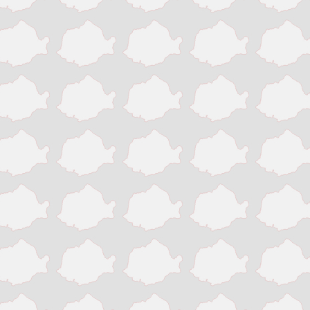
Slatina
Suceava
Targu Jiu
Targu Mures
Timisoara
Tinaud
Turda
Turnu Magurele
Vaslui