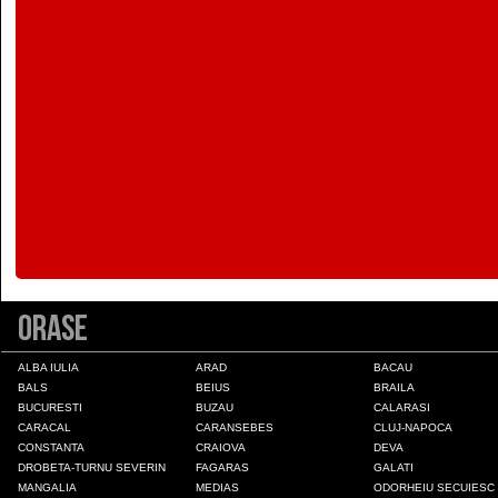
Colonia Fabricii
Constanta
Craiova
Deva
Draganesti-Olt
Orase
Drobeta-Turnu Severin
ALBA IULIA
ARAD
BACAU
BALS
BEIUS
BRAILA
Fagaras
BUCURESTI
BUZAU
CALARASI
CARACAL
CARANSEBES
CLUJ-NAPOCA
CONSTANTA
CRAIOVA
DEVA
Galati
DROBETA-TURNU SEVERIN
FAGARAS
GALATI
MANGALIA
MEDIAS
ODORHEIU SECUIESC