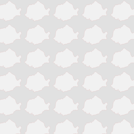
Pitesti
Ploiesti
Resita
Roman
Satu Mare
Sibiu
Sighisoara
Sinaia