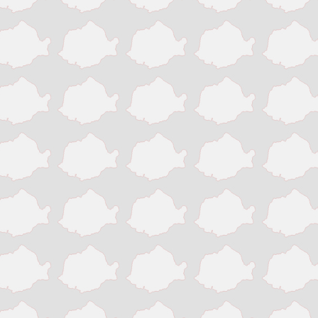
Slatina
Suceava
Targu Jiu
Targu Mures
Timisoara
Tinaud
Turda
Turnu Magurele
Vaslui