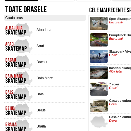
TOATE ORASELE
CELE MAI RECENTE S
Hala Centrala
Spot Skatepar
Iasi
Bucuresti
Alba Iulia
Pumptrack Dr
Bucuresti
Arad
Skatepark Viv
Galati
Bacau
bastion skate
Alba Iulia
Baia Mare
7 scari
Galati
Bals
Casa de cultu
Deva
Beius
Casa de cultu
Deva
Braila