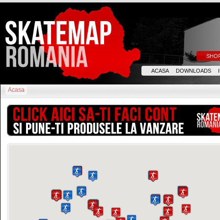
SHO
ACASA
DOWNLOADS
Acasa