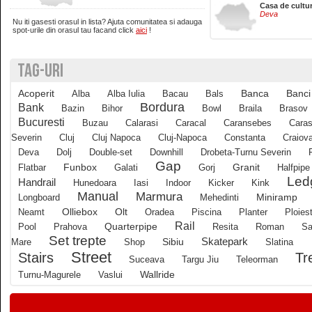
Casa de cultu
Deva
Nu iti gasesti orasul in lista? Ajuta comunitatea si adauga
Brasov
spot-urile din orasul tau facand click
aici
!
TAG-URI
Bucuresti
Acoperit
Banci
Alba
Alba Iulia
Bacau
Bals
Banca
Buzau
Bordura
Bank
Bazin
Bihor
Bowl
Braila
Brasov
Bucuresti
Buzau
Calarasi
Caracal
Caransebes
Caras
Severin
Cluj
Cluj Napoca
Cluj-Napoca
Constanta
Craiov
Calarasi
Deva
Dolj
Double-set
Downhill
Drobeta-Turnu Severin
Gap
Funbox
Granit
Flatbar
Galati
Gorj
Halfpipe
Led
Calimanesti
Handrail
Hunedoara
Iasi
Indoor
Kicker
Kink
Manual
Marmura
Longboard
Mehedinti
Miniramp
Olliebox
Neamt
Olt
Oradea
Piscina
Planter
Ploiest
Caracal
Rail
Quarterpipe
Pool
Prahova
Resita
Roman
Sa
Set trepte
Skatepark
Mare
Shop
Sibiu
Slatina
Street
Tr
Stairs
Caransebes
Suceava
Targu Jiu
Teleorman
Wallride
Turnu-Magurele
Vaslui
Cluj-Napoca