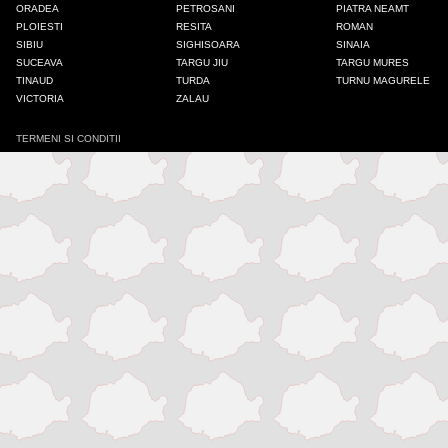
ORADEA
PETROSANI
PIATRA NEAMT
Iasi
PLOIESTI
RESITA
ROMAN
SIBIU
SIGHISOARA
SINAIA
SUCEAVA
TARGU JIU
TARGU MURES
Mangalia
TINAUD
TURDA
TURNU MAGURELE
VICTORIA
ZALAU
Medias
TERMENI SI CONDITII
Odorheiu Secuiesc
Onesti
Oradea
Petrosani
Piatra Neamt