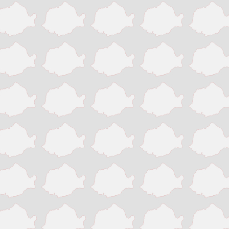
Pitesti
Ploiesti
Resita
Roman
Satu Mare
Sibiu
Sighisoara
Sinaia