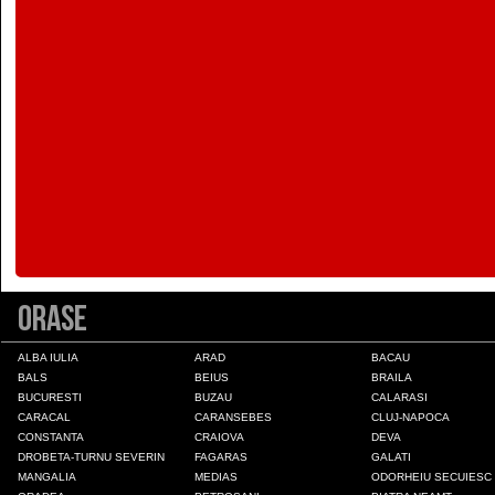
Colonia Fabricii
Constanta
Craiova
Deva
Draganesti-Olt
Orase
Drobeta-Turnu Severin
ALBA IULIA
ARAD
BACAU
BALS
BEIUS
BRAILA
BUCURESTI
BUZAU
CALARASI
Fagaras
CARACAL
CARANSEBES
CLUJ-NAPOCA
CONSTANTA
CRAIOVA
DEVA
DROBETA-TURNU SEVERIN
FAGARAS
GALATI
Galati
MANGALIA
MEDIAS
ODORHEIU SECUIESC