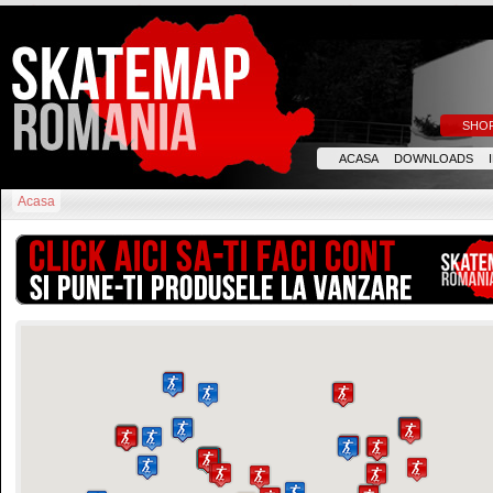
SHO
ACASA
DOWNLOADS
Acasa