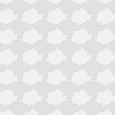
Slatina
Suceava
Targu Jiu
Targu Mures
Timisoara
Tinaud
Turda
Turnu Magurele
Vaslui