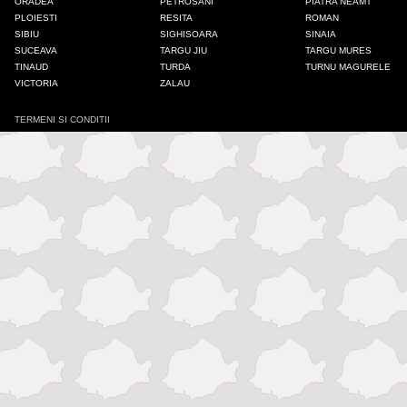
ORADEA
PETROSANI
PIATRA NEAMT
PLOIESTI
RESITA
ROMAN
Iasi
SIBIU
SIGHISOARA
SINAIA
SUCEAVA
TARGU JIU
TARGU MURES
TINAUD
TURDA
TURNU MAGURELE
Mangalia
VICTORIA
ZALAU
TERMENI SI CONDITII
Medias
Odorheiu Secuiesc
Onesti
Oradea
Petrosani
Piatra Neamt