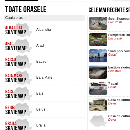
TOATE ORASELE
CELE MAI RECENTE S
Hala Centrala
Spot Skatepar
Iasi
Bucuresti
Alba Iulia
Pumptrack Dr
Bucuresti
Arad
Skatepark Viv
Galati
Bacau
bastion skate
Alba Iulia
Baia Mare
7 scari
Galati
Bals
Casa de cultu
Deva
Beius
Casa de cultu
Deva
Braila