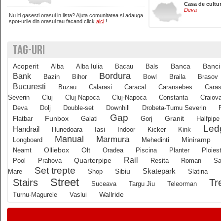
Casa de cultu
Deva
Nu iti gasesti orasul in lista? Ajuta comunitatea si adauga
Brasov
spot-urile din orasul tau facand click
aici
!
TAG-URI
Bucuresti
Acoperit
Banci
Alba
Alba Iulia
Bacau
Bals
Banca
Buzau
Bordura
Bank
Bazin
Bihor
Bowl
Braila
Brasov
Bucuresti
Buzau
Calarasi
Caracal
Caransebes
Caras
Severin
Cluj
Cluj Napoca
Cluj-Napoca
Constanta
Craiov
Calarasi
Deva
Dolj
Double-set
Downhill
Drobeta-Turnu Severin
Gap
Funbox
Granit
Flatbar
Galati
Gorj
Halfpipe
Led
Calimanesti
Handrail
Hunedoara
Iasi
Indoor
Kicker
Kink
Manual
Marmura
Longboard
Mehedinti
Miniramp
Olliebox
Neamt
Olt
Oradea
Piscina
Planter
Ploiest
Caracal
Rail
Quarterpipe
Pool
Prahova
Resita
Roman
Sa
Set trepte
Skatepark
Mare
Shop
Sibiu
Slatina
Street
Tr
Stairs
Caransebes
Suceava
Targu Jiu
Teleorman
Wallride
Turnu-Magurele
Vaslui
Cluj-Napoca