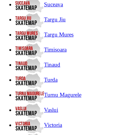
Suceava
Targu Jiu
Targu Mures
Timisoara
Tinaud
Turda
Turnu Magurele
Vaslui
Victoria