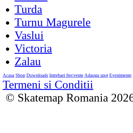
Turda
Turnu Magurele
Vaslui
Victoria
Zalau
Acasa
Shop
Downloads
Intrebari frecvente
Adauga spot
Evenimente
Termeni si Conditii
© Skatemap Romania 202