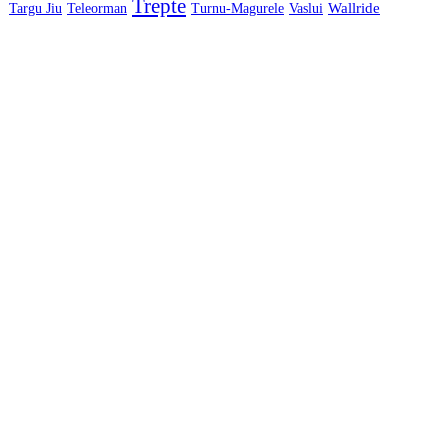
Trepte
Wallride
Targu Jiu
Teleorman
Turnu-Magurele
Vaslui