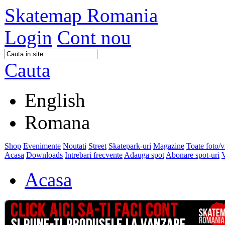
Skatemap Romania
Login
Cont nou
Cauta
English
Romana
Shop
Evenimente
Noutati
Street
Skatepark-uri
Magazine
Toate foto/
Acasa
Downloads
Intrebari frecvente
Adauga spot
Abonare spot-uri
V
Acasa