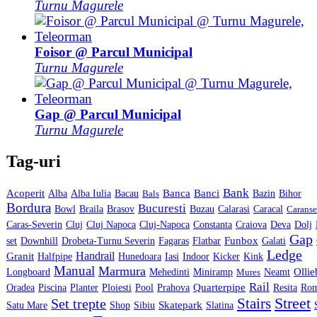
Turnu Magurele
Foisor @ Parcul Municipal
Turnu Magurele
Gap @ Parcul Municipal
Turnu Magurele
Tag-uri
Bank
Acoperit
Banca
Banci
Alba
Alba Iulia
Bacau
Bals
Bazin
Bihor
Bordura
Bucuresti
Calarasi
Bowl
Braila
Brasov
Buzau
Caracal
Caranse
Caras-Severin
Cluj
Cluj Napoca
Cluj-Napoca
Constanta
Craiova
Deva
Dolj
Gap
Flatbar
Funbox
Galati
set
Downhill
Drobeta-Turnu Severin
Fagaras
Ledge
Handrail
Granit
Kicker
Halfpipe
Hunedoara
Iasi
Indoor
Kink
Manual
Marmura
Miniramp
Olli
Longboard
Mehedinti
Mures
Neamt
Rail
Quarterpipe
Oradea
Piscina
Planter
Ploiesti
Pool
Prahova
Resita
Ro
Street
Stairs
Set trepte
Skatepark
Sibiu
Slatina
Satu Mare
Shop