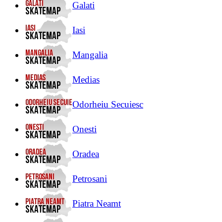
Galati
Iasi
Mangalia
Medias
Odorheiu Secuiesc
Onesti
Oradea
Petrosani
Piatra Neamt