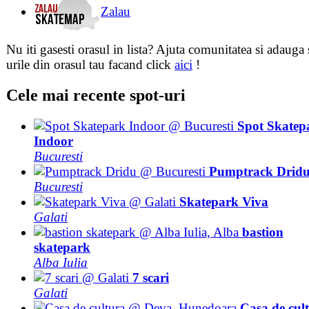
Zalau
Nu iti gasesti orasul in lista? Ajuta comunitatea si adauga 
urile din orasul tau facand click
aici
!
Cele mai recente spot-uri
Spot Skatep
Indoor
Bucuresti
Pumptrack Drid
Bucuresti
Skatepark Viva
Galati
bastion
skatepark
Alba Iulia
7 scari
Galati
Casa de cul