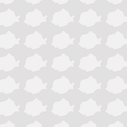
Slatina
Suceava
Targu Jiu
Targu Mures
Timisoara
Tinaud
Turda
Turnu Magurele
Vaslui