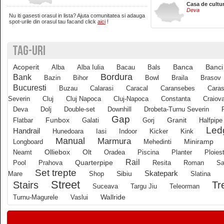
Casa de cultu
Deva
Nu iti gasesti orasul in lista? Ajuta comunitatea si adauga
Brasov
spot-urile din orasul tau facand click
aici
!
TAG-URI
Bucuresti
Acoperit
Banci
Alba
Alba Iulia
Bacau
Bals
Banca
Buzau
Bordura
Bank
Bazin
Bihor
Bowl
Braila
Brasov
Bucuresti
Buzau
Calarasi
Caracal
Caransebes
Caras
Severin
Cluj
Cluj Napoca
Cluj-Napoca
Constanta
Craiov
Calarasi
Deva
Dolj
Double-set
Downhill
Drobeta-Turnu Severin
Gap
Funbox
Granit
Flatbar
Galati
Gorj
Halfpipe
Led
Calimanesti
Handrail
Hunedoara
Iasi
Indoor
Kicker
Kink
Manual
Marmura
Longboard
Mehedinti
Miniramp
Olliebox
Neamt
Olt
Oradea
Piscina
Planter
Ploiest
Caracal
Rail
Quarterpipe
Pool
Prahova
Resita
Roman
Sa
Set trepte
Skatepark
Mare
Shop
Sibiu
Slatina
Street
Tr
Stairs
Caransebes
Suceava
Targu Jiu
Teleorman
Wallride
Turnu-Magurele
Vaslui
Cluj-Napoca