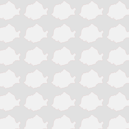
Pitesti
Ploiesti
Resita
Roman
Satu Mare
Sibiu
Sighisoara
Sinaia