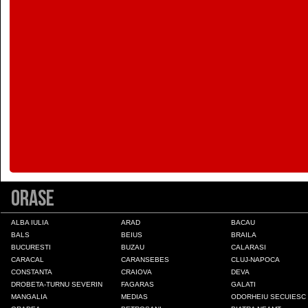
Colonia Fabricii
Constanta
Craiova
Deva
Draganesti-Olt
Orase
Drobeta-Turnu Severin
ALBA IULIA
ARAD
BACAU
BALS
BEIUS
BRAILA
BUCURESTI
BUZAU
CALARASI
Fagaras
CARACAL
CARANSEBES
CLUJ-NAPOCA
CONSTANTA
CRAIOVA
DEVA
DROBETA-TURNU SEVERIN
FAGARAS
GALATI
Galati
MANGALIA
MEDIAS
ODORHEIU SECUIESC