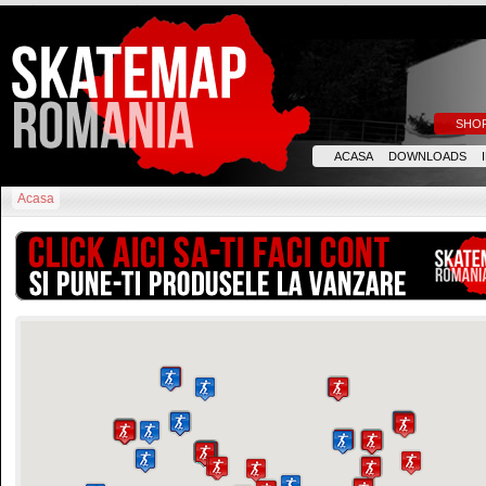
SHO
ACASA
DOWNLOADS
Acasa