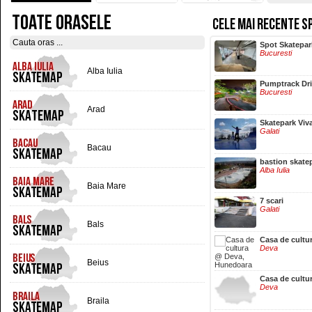
TOATE ORASELE
CELE MAI RECENTE S
Hala Centrala
Spot Skatepar
Iasi
Bucuresti
Alba Iulia
Pumptrack Dr
Bucuresti
Arad
Skatepark Viv
Galati
Bacau
bastion skate
Alba Iulia
Baia Mare
7 scari
Galati
Bals
Casa de cultu
Deva
Beius
Casa de cultu
Deva
Braila