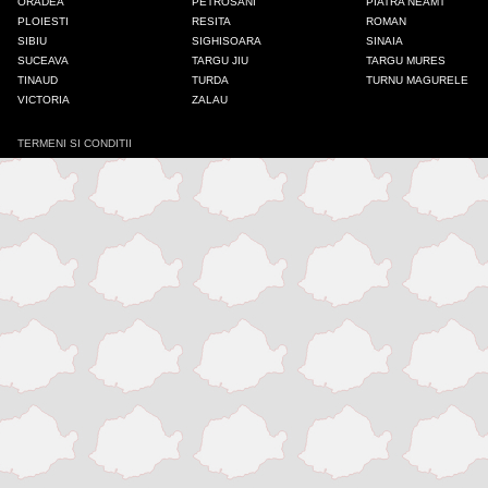
ORADEA
PETROSANI
PIATRA NEAMT
PLOIESTI
RESITA
ROMAN
Iasi
SIBIU
SIGHISOARA
SINAIA
SUCEAVA
TARGU JIU
TARGU MURES
TINAUD
TURDA
TURNU MAGURELE
Mangalia
VICTORIA
ZALAU
TERMENI SI CONDITII
Medias
Odorheiu Secuiesc
Onesti
Oradea
Petrosani
Piatra Neamt