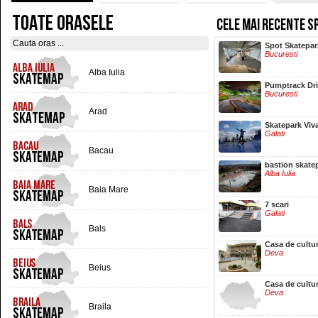
TOATE ORASELE
CELE MAI RECENTE S
Hala Centrala
Spot Skatepar
Iasi
Bucuresti
Alba Iulia
Pumptrack Dr
Bucuresti
Arad
Skatepark Viv
Galati
Bacau
bastion skate
Alba Iulia
Baia Mare
7 scari
Galati
Bals
Casa de cultu
Deva
Beius
Casa de cultu
Deva
Braila