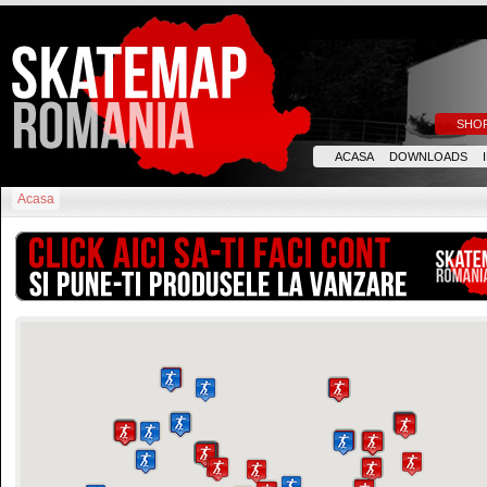
SHO
ACASA
DOWNLOADS
Acasa