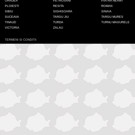
ORADEA
PETROSANI
PIATRA NEAMT
PLOIESTI
RESITA
ROMAN
Iasi
SIBIU
SIGHISOARA
SINAIA
SUCEAVA
TARGU JIU
TARGU MURES
TINAUD
TURDA
TURNU MAGURELE
Mangalia
VICTORIA
ZALAU
TERMENI SI CONDITII
Medias
Odorheiu Secuiesc
Onesti
Oradea
Petrosani
Piatra Neamt