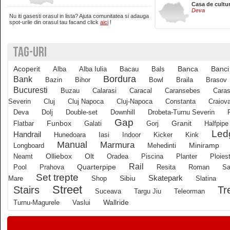
Casa de cultu
Deva
Nu iti gasesti orasul in lista? Ajuta comunitatea si adauga
Brasov
spot-urile din orasul tau facand click
aici
!
TAG-URI
Bucuresti
Acoperit
Banci
Alba
Alba Iulia
Bacau
Bals
Banca
Buzau
Bordura
Bank
Bazin
Bihor
Bowl
Braila
Brasov
Bucuresti
Buzau
Calarasi
Caracal
Caransebes
Caras
Severin
Cluj
Cluj Napoca
Cluj-Napoca
Constanta
Craiov
Calarasi
Deva
Dolj
Double-set
Downhill
Drobeta-Turnu Severin
Gap
Funbox
Granit
Flatbar
Galati
Gorj
Halfpipe
Led
Calimanesti
Handrail
Hunedoara
Iasi
Indoor
Kicker
Kink
Manual
Marmura
Longboard
Mehedinti
Miniramp
Olliebox
Neamt
Olt
Oradea
Piscina
Planter
Ploiest
Caracal
Rail
Quarterpipe
Pool
Prahova
Resita
Roman
Sa
Set trepte
Skatepark
Mare
Shop
Sibiu
Slatina
Street
Tr
Stairs
Caransebes
Suceava
Targu Jiu
Teleorman
Wallride
Turnu-Magurele
Vaslui
Cluj-Napoca