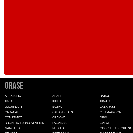
Colonia Fabricii
Constanta
Craiova
Deva
Draganesti-Olt
Orase
Drobeta-Turnu Severin
ALBA IULIA
ARAD
BACAU
BALS
BEIUS
BRAILA
BUCURESTI
BUZAU
CALARASI
Fagaras
CARACAL
CARANSEBES
CLUJ-NAPOCA
CONSTANTA
CRAIOVA
DEVA
DROBETA-TURNU SEVERIN
FAGARAS
GALATI
Galati
MANGALIA
MEDIAS
ODORHEIU SECUIESC