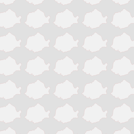
Slatina
Suceava
Targu Jiu
Targu Mures
Timisoara
Tinaud
Turda
Turnu Magurele
Vaslui