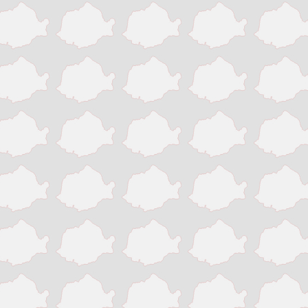
Pitesti
Ploiesti
Resita
Roman
Satu Mare
Sibiu
Sighisoara
Sinaia