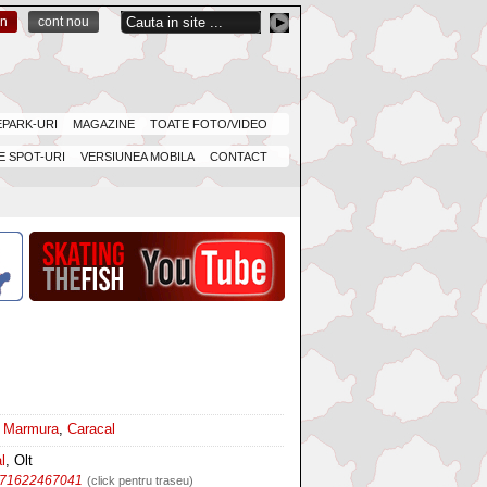
in
cont nou
EPARK-URI
MAGAZINE
TOATE FOTO/VIDEO
 SPOT-URI
VERSIUNEA MOBILA
CONTACT
,
Marmura
,
Caracal
l
, Olt
471622467041
(click pentru traseu)