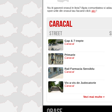
Nu iti gasesti orasul in lista? Ajuta comunitatea si ada
Brasov
spot-urile din orasul tau facand click
aici
!
CARACAL
Bucuresti
STREET
S
Buzau
Gap & 7 trepte
Caracal
Calarasi
Primarie
Caracal
Calimanesti
Rail Farmacia Sensiblu
Caracal
Caracal
Vis-a-vis de Judecatorie
Caracal
Caransebes
Vezi mai multe >
Cluj-Napoca
Orase