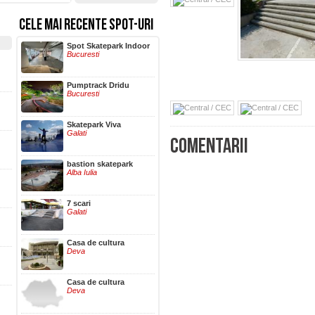
CELE MAI RECENTE SPOT-URI
Hala Centrala
Spot Skatepark Indoor
Iasi
Bucuresti
Pumptrack Dridu
Bucuresti
Skatepark Viva
Galati
COMENTARII
bastion skatepark
Alba Iulia
7 scari
Galati
Casa de cultura
Deva
Casa de cultura
Deva