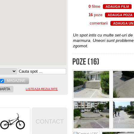
0
filme
ADAUGA FILM
16
poze
ADAUGA POZA
comentarii
ADAUGA UN
Un spot intis cu multe set-uri de 
marmura. Uneori sunt probleme d
zgomot.
POZE (16)
MAGAZINE
HARTA
LISTEAZA REZULTATE
CONTACT