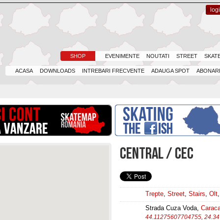
log
SHOP
EVENIMENTE
NOUTATI
STREET
SKAT
ACASA
DOWNLOADS
INTREBARI FRECVENTE
ADAUGA SPOT
ABONARE
CENTRAL / CEC
Trepte
,
Street
,
Stairs
,
Olt
Strada Cuza Voda,
Caraca
44.11275607704755, 24.3