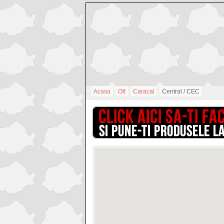
Acasa
Olt
Caracal
Central / CEC