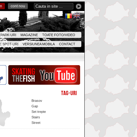
in
cont nou
EPARK-URI
MAGAZINE
TOATE FOTO/VIDEO
 SPOT-URI
VERSIUNEA MOBILA
CONTACT
Tag-uri
Brasov
Gap
Set trepte
Stairs
Street