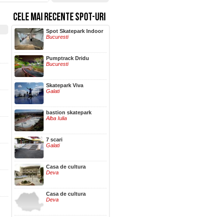
CELE MAI RECENTE SPOT-URI
Hala Centrala
Spot Skatepark Indoor
Iasi
Bucuresti
Pumptrack Dridu
Bucuresti
Skatepark Viva
Galati
bastion skatepark
Alba Iulia
7 scari
Galati
Casa de cultura
Deva
Casa de cultura
Deva