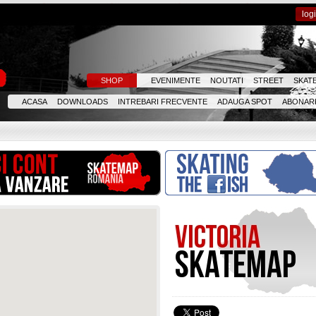
log
SHOP
EVENIMENTE
NOUTATI
STREET
SKAT
ACASA
DOWNLOADS
INTREBARI FRECVENTE
ADAUGA SPOT
ABONARE