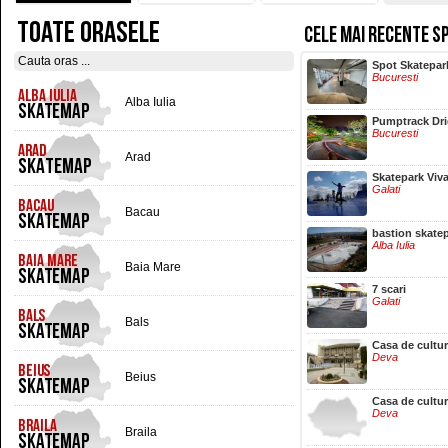
TOATE ORASELE
CELE MAI RECENTE S
Hala Centrala
Spot Skatepar
Iasi
Bucuresti
Alba Iulia
Pumptrack Dr
Bucuresti
Arad
Skatepark Viv
Galati
Bacau
bastion skate
Alba Iulia
Baia Mare
7 scari
Galati
Bals
Casa de cultu
Deva
Beius
Casa de cultu
Deva
Braila