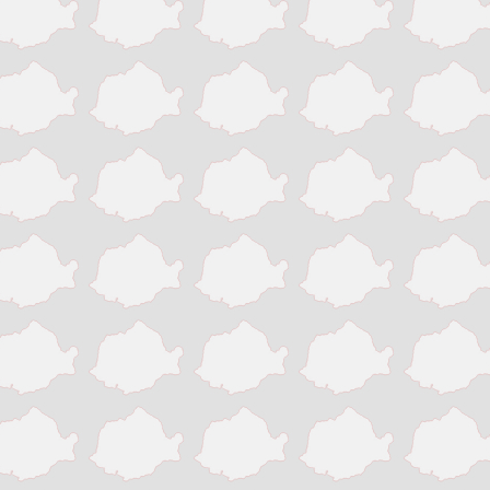
Iasi
Mangalia
Medias
Odorheiu Secuiesc
Onesti
Oradea
Petrosani
Piatra Neamt