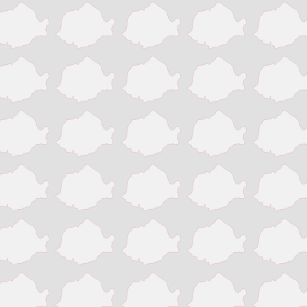
Pitesti
Ploiesti
Resita
Roman
Satu Mare
Sibiu
Sighisoara
Sinaia