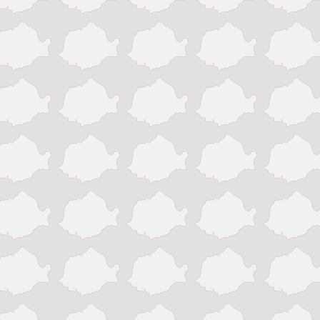
Colonia Fabricii
Constanta
Craiova
Deva
Draganesti-Olt
Drobeta-Turnu Severin
Fagaras
Galati