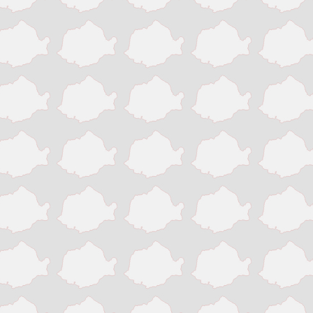
Slatina
Suceava
Targu Jiu
Targu Mures
Timisoara
Tinaud
Turda
Turnu Magurele
Vaslui