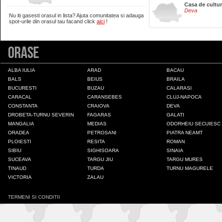
Casa de cultu
Deva
Nu iti gasesti orasul in lista? Ajuta comunitatea si adauga
Brasov
spot-urile din orasul tau facand click
aici
!
Orase
Bucuresti
ALBA IULIA
ARAD
BACAU
Buzau
BALS
BEIUS
BRAILA
BUCURESTI
BUZAU
CALARASI
CARACAL
CARANSEBES
CLUJ-NAPOCA
Calarasi
CONSTANTA
CRAIOVA
DEVA
DROBETA-TURNU SEVERIN
FAGARAS
GALATI
MANGALIA
MEDIAS
ODORHEIU SECUIESC
Calimanesti
ORADEA
PETROSANI
PIATRA NEAMT
PLOIESTI
RESITA
ROMAN
SIBIU
SIGHISOARA
SINAIA
Caracal
SUCEAVA
TARGU JIU
TARGU MURES
TINAUD
TURDA
TURNU MAGURELE
VICTORIA
ZALAU
Caransebes
TERMENI SI CONDITII
Cluj-Napoca