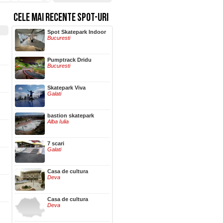
CELE MAI RECENTE SPOT-URI
Spot Skatepark Indoor
Bucuresti
Pumptrack Dridu
Bucuresti
Skatepark Viva
Galati
bastion skatepark
Alba Iulia
7 scari
Galati
Casa de cultura
Deva
Casa de cultura
Deva