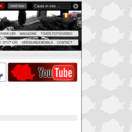
in
cont nou
EPARK-URI
MAGAZINE
TOATE FOTO/VIDEO
 SPOT-URI
VERSIUNEA MOBILA
CONTACT