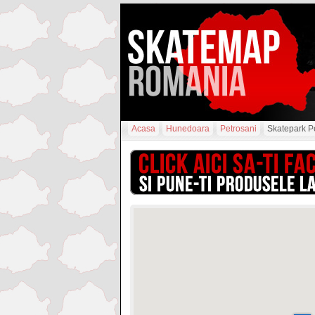
Acasa
Hunedoara
Petrosani
Skatepark P