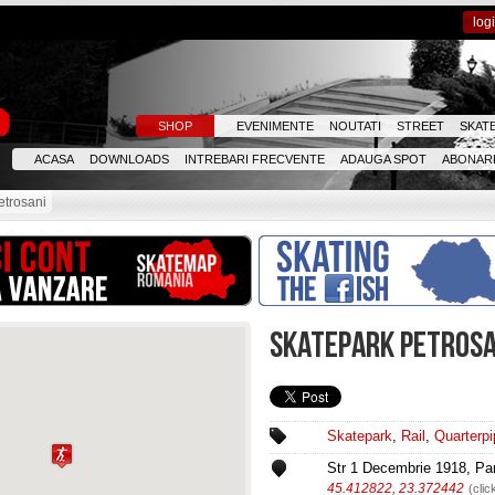
log
SHOP
EVENIMENTE
NOUTATI
STREET
SKAT
ACASA
DOWNLOADS
INTREBARI FRECVENTE
ADAUGA SPOT
ABONARE
etrosani
SKATEPARK PETROSA
Skatepark
,
Rail
,
Quarterpi
Str 1 Decembrie 1918, Par
45.412822, 23.372442
(clic