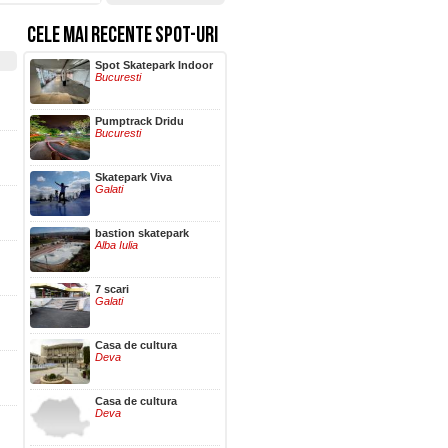
CELE MAI RECENTE SPOT-URI
Hala Centrala
Spot Skatepark Indoor
Iasi
Bucuresti
Pumptrack Dridu
Bucuresti
Skatepark Viva
Galati
bastion skatepark
Alba Iulia
7 scari
Galati
Casa de cultura
Deva
Casa de cultura
Deva