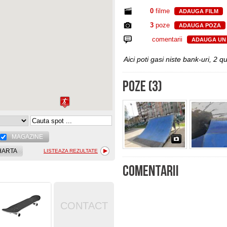
0
filme
ADAUGA FILM
3
poze
ADAUGA POZA
comentarii
ADAUGA UN
Aici poti gasi niste bank-uri, 2 qu
POZE (3)
MAGAZINE
HARTA
LISTEAZA REZULTATE
COMENTARII
CONTACT