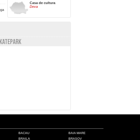
Casa de cultura
Deva
uga
KATEPARK
BACAU
BAIA MARE
BRAILA
BRASOV