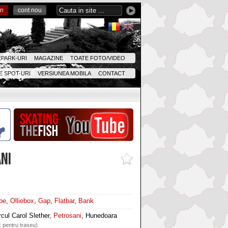
in
cont nou
EPARK-URI
MAGAZINE
TOATE FOTO/VIDEO
 SPOT-URI
VERSIUNEA MOBILA
CONTACT
NI
pe
,
Olliebox
,
Gap
,
Flatbar
,
Bank
cul Carol Slether,
Petrosani
, Hunedoara
k pentru traseu)