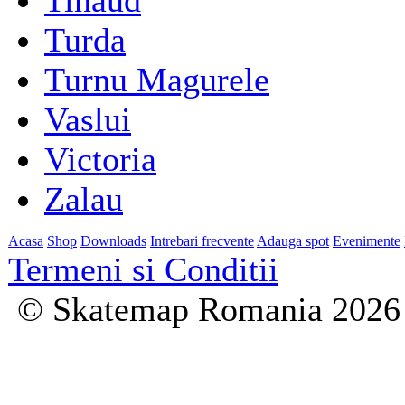
Tinaud
Turda
Turnu Magurele
Vaslui
Victoria
Zalau
Acasa
Shop
Downloads
Intrebari frecvente
Adauga spot
Evenimente
Termeni si Conditii
© Skatemap Romania 2026