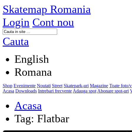
Skatemap Romania
Login
Cont nou
Cauta
English
Romana
Shop
Evenimente
Noutati
Street
Skatepark-uri
Magazine
Toate foto/
Acasa
Downloads
Intrebari frecvente
Adauga spot
Abonare spot-uri
V
Acasa
Tag: Flatbar