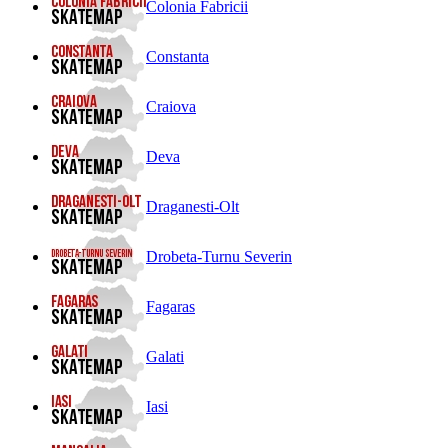
Colonia Fabricii
Constanta
Craiova
Deva
Draganesti-Olt
Drobeta-Turnu Severin
Fagaras
Galati
Iasi