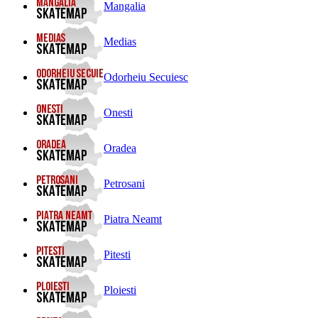
Mangalia
Medias
Odorheiu Secuiesc
Onesti
Oradea
Petrosani
Piatra Neamt
Pitesti
Ploiesti