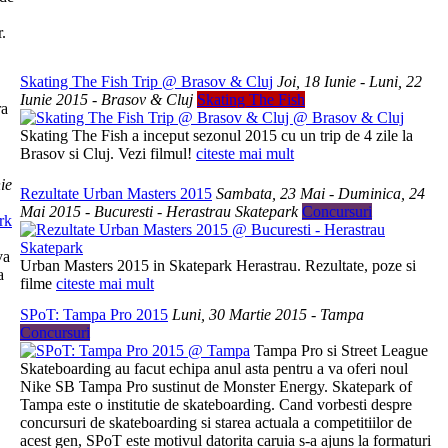
.
Skating The Fish Trip @ Brasov & Cluj
Joi, 18 Iunie - Luni, 22
Iunie 2015 - Brasov & Cluj
Skating The Fish
a
Skating The Fish a inceput sezonul 2015 cu un trip de 4 zile la
Brasov si Cluj. Vezi filmul!
citeste mai mult
ie
Rezultate Urban Masters 2015
Sambata, 23 Mai - Duminica, 24
Mai 2015 - Bucuresti - Herastrau Skatepark
Concursuri
va
Urban Masters 2015 in Skatepark Herastrau. Rezultate, poze si
a
filme
citeste mai mult
SPoT: Tampa Pro 2015
Luni, 30 Martie 2015 - Tampa
Concursuri
Tampa Pro si Street League
Skateboarding au facut echipa anul asta pentru a va oferi noul
Nike SB Tampa Pro sustinut de Monster Energy. Skatepark of
Tampa este o institutie de skateboarding. Cand vorbesti despre
concursuri de skateboarding si starea actuala a competitiilor de
acest gen, SPoT este motivul datorita caruia s-a ajuns la formaturi