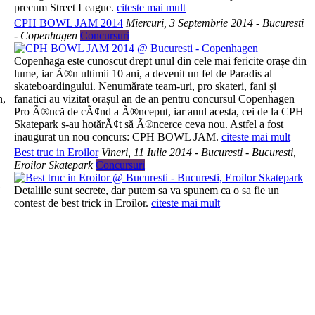
precum Street League.
citeste mai mult
CPH BOWL JAM 2014
Miercuri, 3 Septembrie 2014 - Bucuresti
- Copenhagen
Concursuri
Copenhaga este cunoscut drept unul din cele mai fericite orașe din
lume, iar Ã®n ultimii 10 ani, a devenit un fel de Paradis al
skateboardingului. Nenumărate team-uri, pro skateri, fani și
n,
fanatici au vizitat orașul an de an pentru concursul Copenhagen
Pro Ã®ncă de cÃ¢nd a Ã®nceput, iar anul acesta, cei de la CPH
Skatepark s-au hotărÃ¢t să Ã®ncerce ceva nou. Astfel a fost
inaugurat un nou concurs: CPH BOWL JAM.
citeste mai mult
Best truc in Eroilor
Vineri, 11 Iulie 2014 - Bucuresti - Bucuresti,
Eroilor Skatepark
Concursuri
1
Detaliile sunt secrete, dar putem sa va spunem ca o sa fie un
contest de best trick in Eroilor.
citeste mai mult