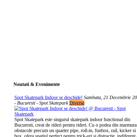
Noutati & Evenimente
Spot Skatepark Indoor se deschide!
Sambata, 21 Decembrie 2
- Bucuresti - Spot Skatepark
Diverse
Spot Skatepark este singurul skatepark indoor functional din
Bucuresti, creat de rideri pentru rideri. Cu o podea din marmura
obstacole precum un quarter pipe, roll-in, funbox, rail, kicker si
box, ofera spatiul perfect pentru trick-uri si distractie, indiferent