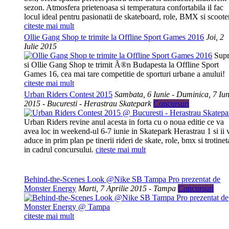
sezon. Atmosfera prietenoasa si temperatura confortabila il fac
locul ideal pentru pasionatii de skateboard, role, BMX si scooter
citeste mai mult
Ollie Gang Shop te trimite la Offline Sport Games 2016
Joi, 2
Iulie 2015
Supr
si Ollie Gang Shop te trimit Ã®n Budapesta la Offline Sport
Games 16, cea mai tare competitie de sporturi urbane a anului!
citeste mai mult
Urban Riders Contest 2015
Sambata, 6 Iunie - Duminica, 7 Iun
2015 - Bucuresti - Herastrau Skatepark
Concursuri
Urban Riders revine anul acesta in forta cu o noua editie ce va
avea loc in weekend-ul 6-7 iunie in Skatepark Herastrau 1 si ii 
aduce in prim plan pe tinerii rideri de skate, role, bmx si trotinet
in cadrul concursului.
citeste mai mult
Behind-the-Scenes Look @Nike SB Tampa Pro prezentat de
Monster Energy
Marti, 7 Aprilie 2015 - Tampa
Concursuri
citeste mai mult