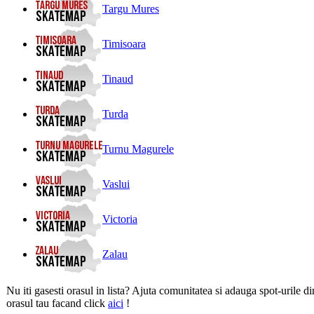
Targu Mures
Timisoara
Tinaud
Turda
Turnu Magurele
Vaslui
Victoria
Zalau
Nu iti gasesti orasul in lista? Ajuta comunitatea si adauga spot-urile di
orasul tau facand click
aici
!