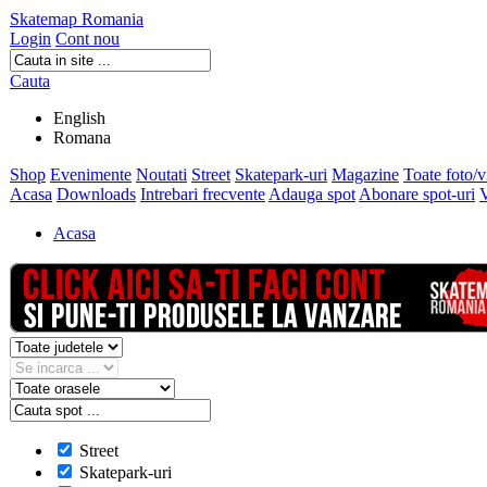
Skatemap Romania
Login
Cont nou
Cauta
English
Romana
Shop
Evenimente
Noutati
Street
Skatepark-uri
Magazine
Toate foto/
Acasa
Downloads
Intrebari frecvente
Adauga spot
Abonare spot-uri
V
Acasa
Street
Skatepark-uri