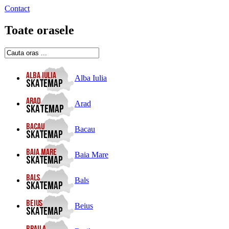
Contact
Toate orasele
Alba Iulia
Arad
Bacau
Baia Mare
Bals
Beius