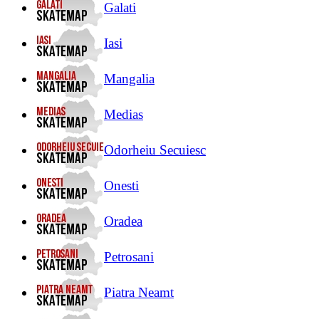
Galati
Iasi
Mangalia
Medias
Odorheiu Secuiesc
Onesti
Oradea
Petrosani
Piatra Neamt