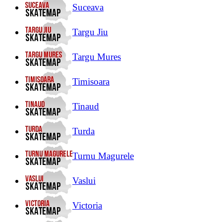
Suceava
Targu Jiu
Targu Mures
Timisoara
Tinaud
Turda
Turnu Magurele
Vaslui
Victoria