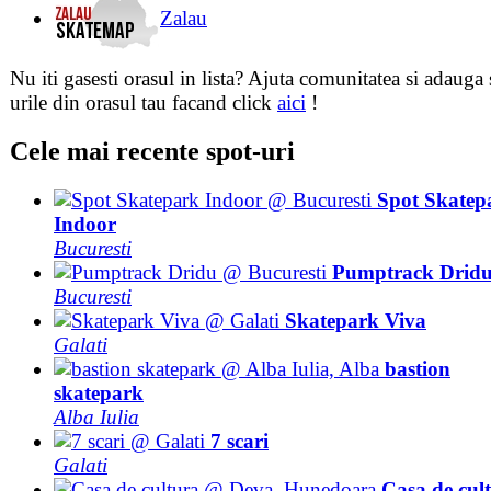
Zalau
Nu iti gasesti orasul in lista? Ajuta comunitatea si adauga 
urile din orasul tau facand click
aici
!
Cele mai recente spot-uri
Spot Skatep
Indoor
Bucuresti
Pumptrack Drid
Bucuresti
Skatepark Viva
Galati
bastion
skatepark
Alba Iulia
7 scari
Galati
Casa de cul