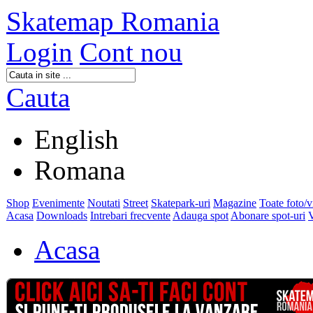
Skatemap Romania
Login
Cont nou
Cauta
English
Romana
Shop
Evenimente
Noutati
Street
Skatepark-uri
Magazine
Toate foto/
Acasa
Downloads
Intrebari frecvente
Adauga spot
Abonare spot-uri
V
Acasa