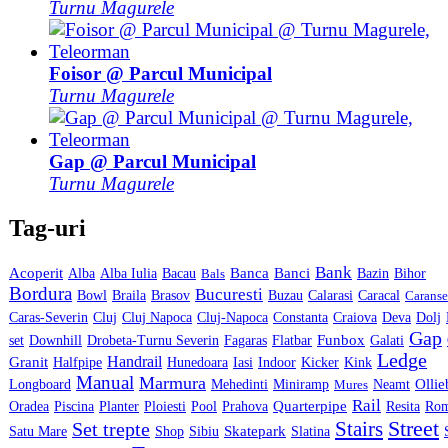
Turnu Magurele
Foisor @ Parcul Municipal
Turnu Magurele
Gap @ Parcul Municipal
Turnu Magurele
Tag-uri
Bank
Acoperit
Banca
Banci
Alba
Alba Iulia
Bacau
Bals
Bazin
Bihor
Bordura
Bucuresti
Calarasi
Bowl
Braila
Brasov
Buzau
Caracal
Caranse
Caras-Severin
Cluj
Cluj Napoca
Cluj-Napoca
Constanta
Craiova
Deva
Dolj
Gap
Flatbar
Funbox
Galati
set
Downhill
Drobeta-Turnu Severin
Fagaras
Ledge
Handrail
Granit
Kicker
Halfpipe
Hunedoara
Iasi
Indoor
Kink
Manual
Marmura
Miniramp
Olli
Longboard
Mehedinti
Mures
Neamt
Rail
Quarterpipe
Oradea
Piscina
Planter
Ploiesti
Pool
Prahova
Resita
Ro
Street
Stairs
Set trepte
Skatepark
Sibiu
Slatina
Satu Mare
Shop