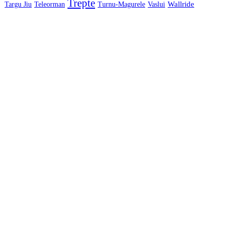
Trepte
Wallride
Targu Jiu
Teleorman
Turnu-Magurele
Vaslui