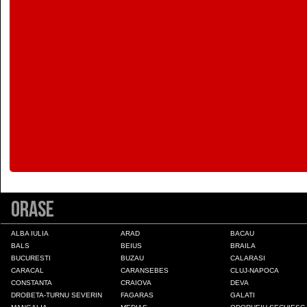
Colonia Fabricii
Constanta
Craiova
Deva
Draganesti-Olt
Orase
Drobeta-Turnu Severin
ALBA IULIA
ARAD
BACAU
BALS
BEIUS
BRAILA
Fagaras
BUCURESTI
BUZAU
CALARASI
CARACAL
CARANSEBES
CLUJ-NAPOCA
CONSTANTA
CRAIOVA
DEVA
Galati
DROBETA-TURNU SEVERIN
FAGARAS
GALATI