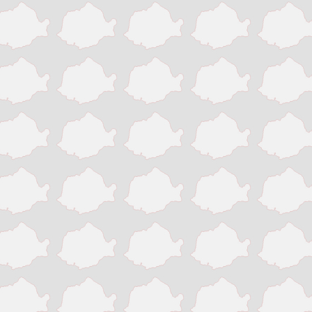
Pitesti
Ploiesti
Resita
Roman
Satu Mare
Sibiu
Sighisoara
Sinaia