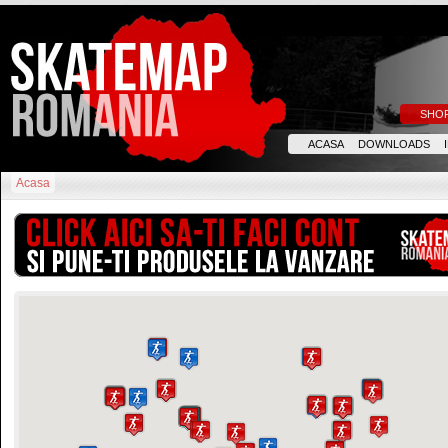
SHO
ACASA
DOWNLOADS
Acasa