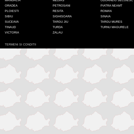
MANGALIA
MEDIAS
ODORHEIU SECUIESC
ORADEA
PETROSANI
PIATRA NEAMT
Iasi
PLOIESTI
RESITA
ROMAN
SIBIU
SIGHISOARA
SINAIA
SUCEAVA
TARGU JIU
TARGU MURES
Mangalia
TINAUD
TURDA
TURNU MAGURELE
VICTORIA
ZALAU
Medias
TERMENI SI CONDITII
Odorheiu Secuiesc
Onesti
Oradea
Petrosani
Piatra Neamt