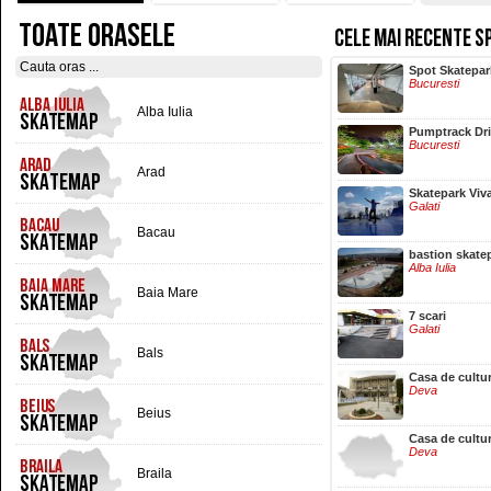
TOATE ORASELE
CELE MAI RECENTE S
Hala Centrala
Spot Skatepar
Iasi
Bucuresti
Alba Iulia
Pumptrack Dr
Bucuresti
Arad
Skatepark Viv
Galati
Bacau
bastion skate
Alba Iulia
Baia Mare
7 scari
Galati
Bals
Casa de cultu
Deva
Beius
Casa de cultu
Deva
Braila