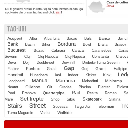
Casa de cultu
Deva
Nu iti gasesti orasul in lista? Ajuta comunitatea si adauga
Brasov
spot-urile din orasul tau facand click
aici
!
TAG-URI
Bucuresti
Acoperit
Banci
Alba
Alba Iulia
Bacau
Bals
Banca
Buzau
Bordura
Bank
Bazin
Bihor
Bowl
Braila
Brasov
Bucuresti
Buzau
Calarasi
Caracal
Caransebes
Caras
Severin
Cluj
Cluj Napoca
Cluj-Napoca
Constanta
Craiov
Calarasi
Deva
Dolj
Double-set
Downhill
Drobeta-Turnu Severin
Gap
Funbox
Granit
Flatbar
Galati
Gorj
Halfpipe
Led
Calimanesti
Handrail
Hunedoara
Iasi
Indoor
Kicker
Kink
Manual
Marmura
Longboard
Mehedinti
Miniramp
Olliebox
Neamt
Olt
Oradea
Piscina
Planter
Ploiest
Caracal
Rail
Quarterpipe
Pool
Prahova
Resita
Roman
Sa
Set trepte
Skatepark
Mare
Shop
Sibiu
Slatina
Street
Tr
Stairs
Caransebes
Suceava
Targu Jiu
Teleorman
Wallride
Turnu-Magurele
Vaslui
Cluj-Napoca