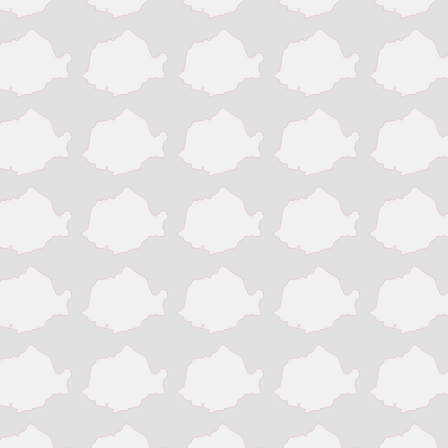
Slatina
Suceava
Targu Jiu
Targu Mures
Timisoara
Tinaud
Turda
Turnu Magurele
Vaslui