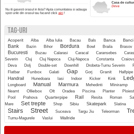
Casa de cultu
Deva
Nu iti gasesti orasul in lista? Ajuta comunitatea si adauga
Brasov
spot-urile din orasul tau facand click
aici
!
TAG-URI
Bucuresti
Acoperit
Banci
Alba
Alba Iulia
Bacau
Bals
Banca
Buzau
Bordura
Bank
Bazin
Bihor
Bowl
Braila
Brasov
Bucuresti
Buzau
Calarasi
Caracal
Caransebes
Caras
Severin
Cluj
Cluj Napoca
Cluj-Napoca
Constanta
Craiov
Calarasi
Deva
Dolj
Double-set
Downhill
Drobeta-Turnu Severin
Gap
Funbox
Granit
Flatbar
Galati
Gorj
Halfpipe
Led
Calimanesti
Handrail
Hunedoara
Iasi
Indoor
Kicker
Kink
Manual
Marmura
Longboard
Mehedinti
Miniramp
Olliebox
Neamt
Olt
Oradea
Piscina
Planter
Ploiest
Caracal
Rail
Quarterpipe
Pool
Prahova
Resita
Roman
Sa
Set trepte
Skatepark
Mare
Shop
Sibiu
Slatina
Street
Tr
Stairs
Caransebes
Suceava
Targu Jiu
Teleorman
Wallride
Turnu-Magurele
Vaslui
Cluj-Napoca