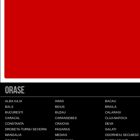
Colonia Fabricii
Constanta
Craiova
Deva
Draganesti-Olt
Orase
Drobeta-Turnu Severin
ALBA IULIA
ARAD
BACAU
BALS
BEIUS
BRAILA
BUCURESTI
BUZAU
CALARASI
Fagaras
CARACAL
CARANSEBES
CLUJ-NAPOCA
CONSTANTA
CRAIOVA
DEVA
DROBETA-TURNU SEVERIN
FAGARAS
GALATI
Galati
MANGALIA
MEDIAS
ODORHEIU SECUIESC