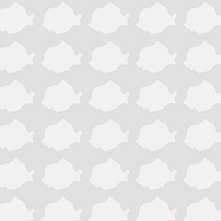
Pitesti
Ploiesti
Resita
Roman
Satu Mare
Sibiu
Sighisoara
Sinaia