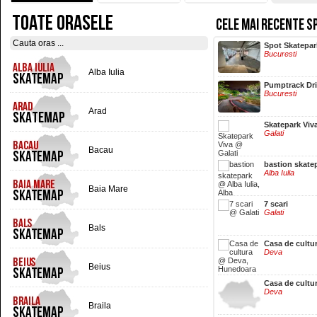
TOATE ORASELE
CELE MAI RECENTE S
Hala Centrala
Spot Skatepar
Iasi
Bucuresti
Alba Iulia
Pumptrack Dr
Bucuresti
Arad
Skatepark Viv
Galati
Bacau
bastion skate
Alba Iulia
Baia Mare
7 scari
Galati
Bals
Casa de cultu
Deva
Beius
Casa de cultu
Deva
Braila