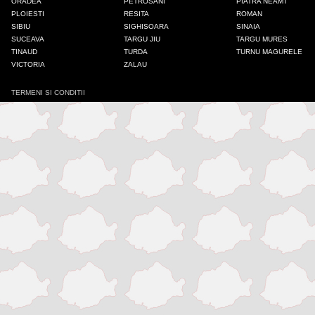
ORADEA
PETROSANI
PIATRA NEAMT
PLOIESTI
RESITA
ROMAN
Iasi
SIBIU
SIGHISOARA
SINAIA
SUCEAVA
TARGU JIU
TARGU MURES
TINAUD
TURDA
TURNU MAGURELE
Mangalia
VICTORIA
ZALAU
TERMENI SI CONDITII
Medias
Odorheiu Secuiesc
Onesti
Oradea
Petrosani
Piatra Neamt