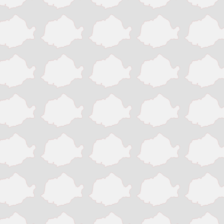
Slatina
Suceava
Targu Jiu
Targu Mures
Timisoara
Tinaud
Turda
Turnu Magurele
Vaslui