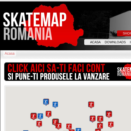
SHO
ACASA
DOWNLOADS
Acasa