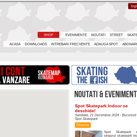
log
SHOP
EVENIMENTE
NOUTATI
STREET
SKAT
ACASA
DOWNLOADS
INTREBARI FRECVENTE
ADAUGA SPOT
ABONARE
NOUTATI & EVENIMEN
Spot Skatepark Indoor se
deschide!
Sambata, 21 Decembrie 2024 - Bucuresti 
Spot Skatepark
Diverse
Spot Skatepark e
singurul skatepark in