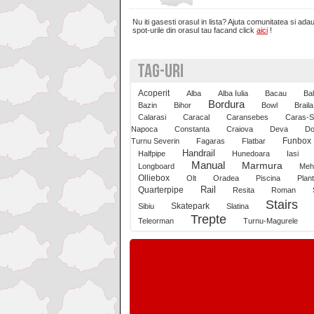
Nu iti gasesti orasul in lista? Ajuta comunitatea si ada
Brasov
spot-urile din orasul tau facand click
aici
!
TAG-URI
Bucuresti
Acoperit
Alba
Alba Iulia
Bacau
Ba
Bordura
Buzau
Bazin
Bihor
Bowl
Braila
Calarasi
Caracal
Caransebes
Caras-S
Napoca
Constanta
Craiova
Deva
Do
Funbox
Turnu Severin
Fagaras
Flatbar
Calarasi
Handrail
Halfpipe
Hunedoara
Iasi
Manual
Marmura
Longboard
Mehe
Olliebox
Olt
Oradea
Piscina
Plan
Calimanesti
Rail
Quarterpipe
Resita
Roman
Stairs
Skatepark
Sibiu
Slatina
Trepte
Caracal
Teleorman
Turnu-Magurele
Caransebes
Cluj-Napoca