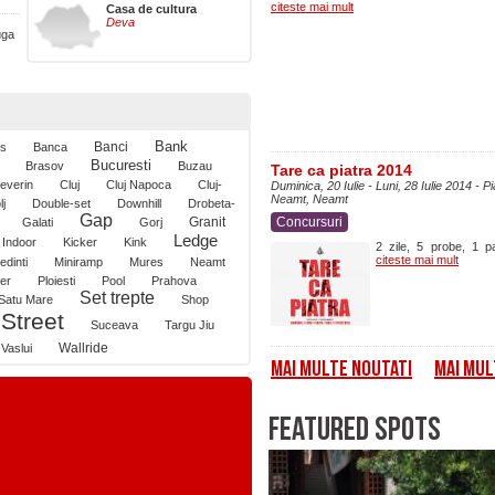
citeste mai mult
Casa de cultura
Deva
uga
Bank
Banci
ls
Banca
Bucuresti
Brasov
Buzau
Tare ca piatra 2014
everin
Cluj
Cluj Napoca
Cluj-
Duminica, 20 Iulie - Luni, 28 Iulie 2014 - Pi
Neamt, Neamt
lj
Double-set
Downhill
Drobeta-
Gap
Granit
Concursuri
Galati
Gorj
Ledge
Indoor
Kicker
Kink
2 zile, 5 probe, 1 pa
citeste mai mult
dinti
Miniramp
Mures
Neamt
ter
Ploiesti
Pool
Prahova
Set trepte
Satu Mare
Shop
Street
Suceava
Targu Jiu
Wallride
Vaslui
MAI MULTE NOUTATI
MAI MUL
FEATURED SPOTS