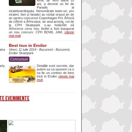
lume, iar Ã®n ultimii 10
ani, a devenit un fel de
Paradis al
skateboardingului. Nenumărate team-uri, pro
skateri, fani și fanatici au vizitat orașul an de
an pentru concursul Copenhagen Pro Ã®ncă
de cÃ¢nd a Ã®nceput, iar anul acesta, cei de
la CPH Skatepark s-au hotărÃ¢t să
Ã®ncerce ceva nou. Astfel a fost inaugurat
un nou concurs: CPH BOWL JAM.
citeste
mai mult
Best truc in Eroilor
atra
Vineri, 11 Iulie 2014 - Bucuresti - Bucuresti,
Eroilor Skatepark
Concursuri
rty.
Detaliile sunt secrete, dar
putem sa va spunem ca o
sa fie un contest de best
trick in Eroilor.
citeste mai
mult
TE EVENIMENTE