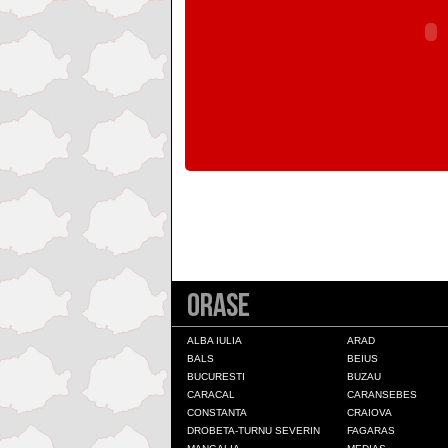
Colonia Fabricii
Constanta
Craiova
Deva
Draganesti-Olt
Orase
Drobeta-Turnu Severin
ALBA IULIA
ARAD
BALS
BEIUS
Fagaras
BUCURESTI
BUZAU
CARACAL
CARANSEBES
CONSTANTA
CRAIOVA
Galati
DROBETA-TURNU SEVERIN
FAGARAS