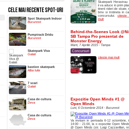
Skatepark Herastrau 
ii va aduce in prim pla
CELE MAI RECENTE SPOT-URI
tinerii rideri de skate, 
bmx si trotineta in ca
concursului.
citeste
Hala Centrala
Spot Skatepark Indoor
mult
Iasi
Bucuresti
Behind-the-Scenes Look @Ni
Pumptrack Dridu
SB Tampa Pro prezentat de
Bucuresti
Monster Energy
Marti, 7 Aprilie 2015 - Tampa
Concursuri
Skatepark Viva
Galati
citeste mai mult
bastion skatepark
Alba Iulia
7 scari
Galati
Expozitie Open Minds #1 @
Casa de cultura
Deva
Open Minds
Luni, 6 Octombrie 2014 - Bucuresti
Casa de cultura
Deva
Va invitam in perioada 6-12 octombrie, i
14:00 - 21:00, la o expozitie Open Mind
@ Open Minds (str. Luigi Cazzavillan, nr