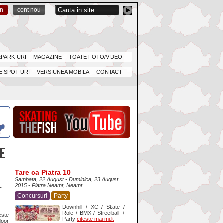
in
cont nou
EPARK-URI
MAGAZINE
TOATE FOTO/VIDEO
 SPOT-URI
VERSIUNEA MOBILA
CONTACT
TE
Tare ca Piatra 10
Sambata, 22 August - Duminica, 23 August
2015 - Piatra Neamt, Neamt
-
Concursuri
Party
Downhill / XC / Skate /
Role / BMX / Streetball +
ste
Party
citeste mai mult
door