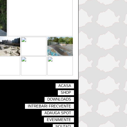
ACASA
SHOP
DOWNLOADS
INTREBARI FRECVENTE
ADAUGA SPOT
EVENIMENTE
NOUTATI