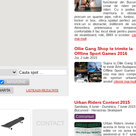
functional din Bucure
creat de rideri pe
rideri. Cu o podea
marmura si obstac
precum un quarter pipe, roll-in, funbox, r
kicker si box, ofera spatiul perfect pe
trick-uri si distractie, indiferent de se
Atmosfera prietenoasa si temperat
confortabila il fac locul ideal pentru pasion
de skateboard, role, BMX si scooter.
cit
mai mult
Ollie Gang Shop te trimite la
Offline Sport Games 2016
Joi, 2 Iulie 2015
Supra si Ollie Gang 
te trimit Ã®n Budapest
Offline Sport Games
cea mai tare compet
de sporturi urban
anului!
citeste mai mul
MAGAZINE
HARTA
LISTEAZA REZULTATE
Urban Riders Contest 2015
Sambata, 6 Iunie - Duminica, 7 Iunie 2015
Bucuresti - Herastrau Skatepark
Concursuri
CONTACT
Urban Riders revine 
acesta in forta cu o 
editie ce va avea lo
weekend-ul 6-7 iuni