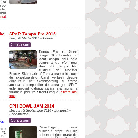
1 si
n pe
role,
drul
 mai
ke
SPoT: Tampa Pro 2015
Luni, 30 Martie 2015 - Tampa
Concursuri
Tampa Pro si Street
League Skateboarding au
facut echipa anul asta
pentru a va oferi noul
Nike SB Tampa Pro
sustinut de Monster
Energy. Skatepark of Tampa este o institutie
de skateboarding. Cand vorbesti despre
concursuri de skateboarding si starea
actuala a competitiilor de acest gen, SPoT
este motivul datorita caruia s-a ajuns la
formaturi precum Street League.
citeste mai
mult
CPH BOWL JAM 2014
Miercuri, 3 Septembrie 2014 - Bucuresti -
Copenhagen
Concursuri
Copenhaga este
ntre
cunoscut drept unul din
s #1
cele mai fericite orașe din
.12)