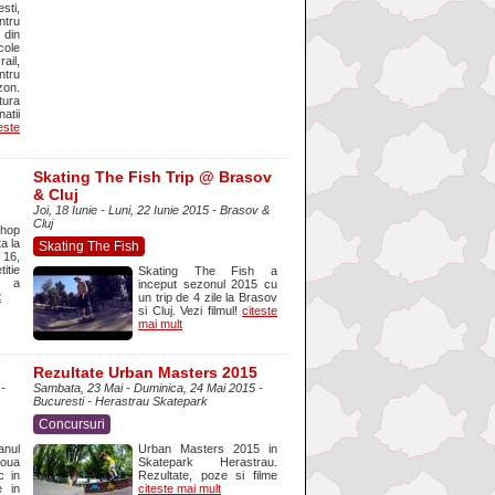
sti,
ntru
 din
ole
ail,
ntru
zon.
ura
atii
este
Skating The Fish Trip @ Brasov
& Cluj
Joi, 18 Iunie - Luni, 22 Iunie 2015 - Brasov &
Cluj
Shop
a la
Skating The Fish
 16,
itie
Skating The Fish a
e a
inceput sezonul 2015 cu
t
un trip de 4 zile la Brasov
si Cluj. Vezi filmul!
citeste
mai mult
Rezultate Urban Masters 2015
 -
Sambata, 23 Mai - Duminica, 24 Mai 2015 -
Bucuresti - Herastrau Skatepark
Concursuri
anul
Urban Masters 2015 in
noua
Skatepark Herastrau.
c in
Rezultate, poze si filme
e in
citeste mai mult