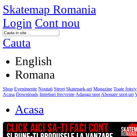
Skatemap Romania
Login
Cont nou
Cauta
English
Romana
Shop
Evenimente
Noutati
Street
Skatepark-uri
Magazine
Toate foto/
Acasa
Downloads
Intrebari frecvente
Adauga spot
Abonare spot-uri
V
Acasa