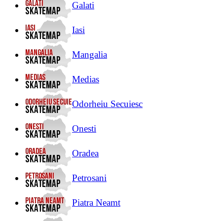
Galati
Iasi
Mangalia
Medias
Odorheiu Secuiesc
Onesti
Oradea
Petrosani
Piatra Neamt