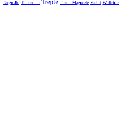
Trepte
Wallride
Targu Jiu
Teleorman
Turnu-Magurele
Vaslui