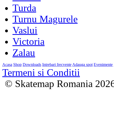
Turda
Turnu Magurele
Vaslui
Victoria
Zalau
Acasa
Shop
Downloads
Intrebari frecvente
Adauga spot
Evenimente
Termeni si Conditii
© Skatemap Romania 202