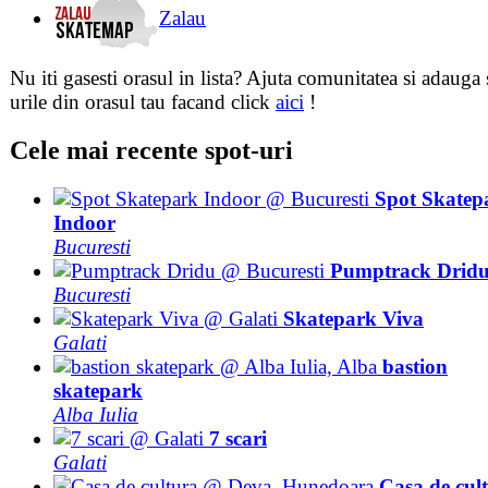
Zalau
Nu iti gasesti orasul in lista? Ajuta comunitatea si adauga 
urile din orasul tau facand click
aici
!
Cele mai recente spot-uri
Spot Skatep
Indoor
Bucuresti
Pumptrack Drid
Bucuresti
Skatepark Viva
Galati
bastion
skatepark
Alba Iulia
7 scari
Galati
Casa de cul