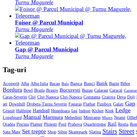
Turnu Magurele
Foisor @ Parcul Municipal
Turnu Magurele
Gap @ Parcul Municipal
Turnu Magurele
Tag-uri
Bank
Acoperit
Banca
Banci
Alba
Alba Iulia
Bacau
Bals
Bazin
Bihor
Bordura
Bucuresti
Calarasi
Bowl
Braila
Brasov
Buzau
Caracal
Caranse
Caras-Severin
Cluj
Cluj Napoca
Cluj-Napoca
Constanta
Craiova
Deva
Dolj
Gap
Flatbar
Funbox
Galati
set
Downhill
Drobeta-Turnu Severin
Fagaras
Ledge
Handrail
Granit
Kicker
Halfpipe
Hunedoara
Iasi
Indoor
Kink
Manual
Marmura
Miniramp
Olli
Longboard
Mehedinti
Mures
Neamt
Rail
Quarterpipe
Oradea
Piscina
Planter
Ploiesti
Pool
Prahova
Resita
Ro
Street
Stairs
Set trepte
Skatepark
Sibiu
Slatina
Satu Mare
Shop