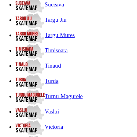
Suceava
Targu Jiu
Targu Mures
Timisoara
Tinaud
Turda
Turnu Magurele
Vaslui
Victoria