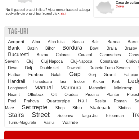
Casa de cultu
Deva
Nu iti gasesti orasul in lista? Ajuta comunitatea si adauga
Brasov
spot-urile din orasul tau facand click
aici
!
TAG-URI
Bucuresti
Acoperit
Banci
Alba
Alba Iulia
Bacau
Bals
Banca
Buzau
Bordura
Bank
Bazin
Bihor
Bowl
Braila
Brasov
Bucuresti
Buzau
Calarasi
Caracal
Caransebes
Caras
Severin
Cluj
Cluj Napoca
Cluj-Napoca
Constanta
Craiov
Calarasi
Deva
Dolj
Double-set
Downhill
Drobeta-Turnu Severin
Gap
Funbox
Granit
Flatbar
Galati
Gorj
Halfpipe
Led
Calimanesti
Handrail
Hunedoara
Iasi
Indoor
Kicker
Kink
Manual
Marmura
Longboard
Mehedinti
Miniramp
Olliebox
Neamt
Olt
Oradea
Piscina
Planter
Ploiest
Caracal
Rail
Quarterpipe
Pool
Prahova
Resita
Roman
Sa
Set trepte
Skatepark
Mare
Shop
Sibiu
Slatina
Street
Tr
Stairs
Caransebes
Suceava
Targu Jiu
Teleorman
Wallride
Turnu-Magurele
Vaslui
Cluj-Napoca