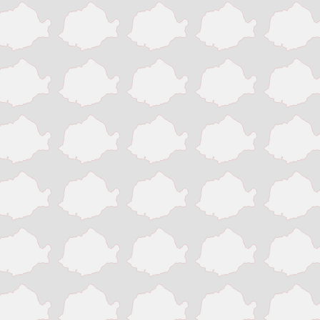
Pitesti
Ploiesti
Resita
Roman
Satu Mare
Sibiu
Sighisoara
Sinaia