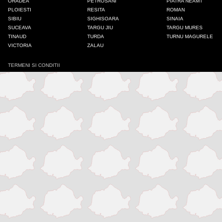
ORADEA
PETROSANI
PIATRA NEAMT
PLOIESTI
RESITA
ROMAN
Iasi
SIBIU
SIGHISOARA
SINAIA
SUCEAVA
TARGU JIU
TARGU MURES
TINAUD
TURDA
TURNU MAGURELE
Mangalia
VICTORIA
ZALAU
TERMENI SI CONDITII
Medias
Odorheiu Secuiesc
Onesti
Oradea
Petrosani
Piatra Neamt