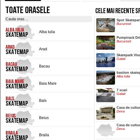
TOATE ORASELE
CELE MAI RECENTE S
Hala Centrala
Spot Skatepar
Iasi
Bucuresti
Alba Iulia
Pumptrack Dr
Bucuresti
Arad
Skatepark Viv
Galati
Bacau
bastion skate
Alba Iulia
Baia Mare
7 scari
Galati
Bals
Casa de cultu
Deva
Beius
Casa de cultu
Deva
Braila