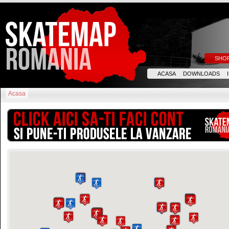
SHO
ACASA
DOWNLOADS
Acasa