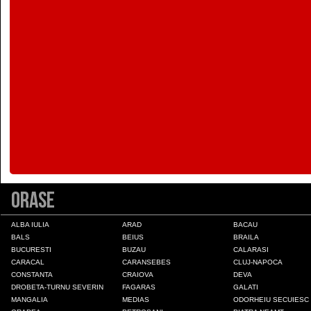
Colonia Fabricii
Constanta
Craiova
Deva
Draganesti-Olt
Orase
Drobeta-Turnu Severin
ALBA IULIA
ARAD
BACAU
BALS
BEIUS
BRAILA
BUCURESTI
BUZAU
CALARASI
Fagaras
CARACAL
CARANSEBES
CLUJ-NAPOCA
CONSTANTA
CRAIOVA
DEVA
DROBETA-TURNU SEVERIN
FAGARAS
GALATI
Galati
MANGALIA
MEDIAS
ODORHEIU SECUIESC