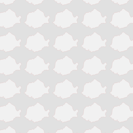
Slatina
Suceava
Targu Jiu
Targu Mures
Timisoara
Tinaud
Turda
Turnu Magurele
Vaslui