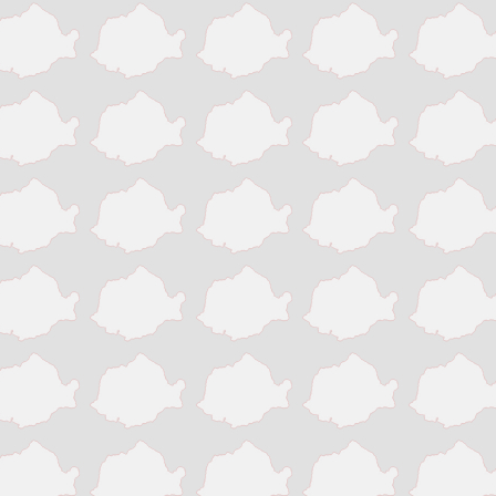
Pitesti
Ploiesti
Resita
Roman
Satu Mare
Sibiu
Sighisoara
Sinaia