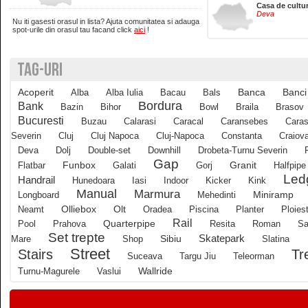
Casa de cultu
Deva
Nu iti gasesti orasul in lista? Ajuta comunitatea si adauga
Brasov
spot-urile din orasul tau facand click
aici
!
TAG-URI
Bucuresti
Acoperit
Banci
Alba
Alba Iulia
Bacau
Bals
Banca
Buzau
Bordura
Bank
Bazin
Bihor
Bowl
Braila
Brasov
Bucuresti
Buzau
Calarasi
Caracal
Caransebes
Caras
Severin
Cluj
Cluj Napoca
Cluj-Napoca
Constanta
Craiov
Calarasi
Deva
Dolj
Double-set
Downhill
Drobeta-Turnu Severin
Gap
Funbox
Granit
Flatbar
Galati
Gorj
Halfpipe
Led
Calimanesti
Handrail
Hunedoara
Iasi
Indoor
Kicker
Kink
Manual
Marmura
Longboard
Mehedinti
Miniramp
Olliebox
Neamt
Olt
Oradea
Piscina
Planter
Ploiest
Caracal
Rail
Quarterpipe
Pool
Prahova
Resita
Roman
Sa
Set trepte
Skatepark
Mare
Shop
Sibiu
Slatina
Street
Tr
Stairs
Caransebes
Suceava
Targu Jiu
Teleorman
Wallride
Turnu-Magurele
Vaslui
Cluj-Napoca