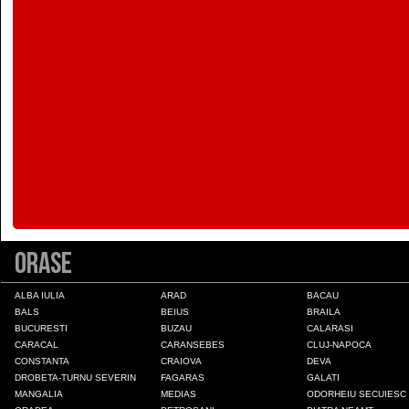
Colonia Fabricii
Constanta
Craiova
Deva
Draganesti-Olt
Orase
Drobeta-Turnu Severin
ALBA IULIA
ARAD
BACAU
BALS
BEIUS
BRAILA
BUCURESTI
BUZAU
CALARASI
Fagaras
CARACAL
CARANSEBES
CLUJ-NAPOCA
CONSTANTA
CRAIOVA
DEVA
DROBETA-TURNU SEVERIN
FAGARAS
GALATI
Galati
MANGALIA
MEDIAS
ODORHEIU SECUIESC