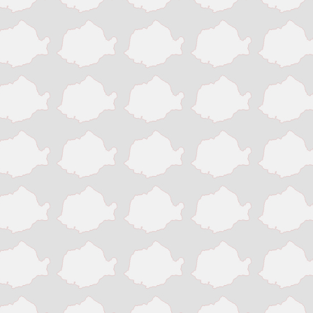
Slatina
Suceava
Targu Jiu
Targu Mures
Timisoara
Tinaud
Turda
Turnu Magurele
Vaslui