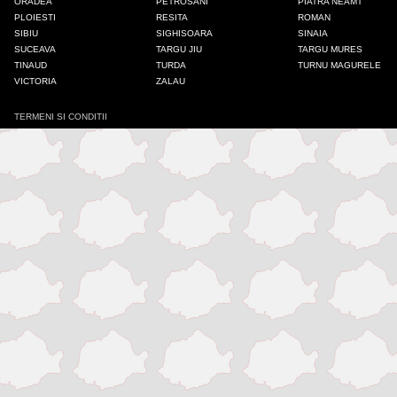
ORADEA
PETROSANI
PIATRA NEAMT
PLOIESTI
RESITA
ROMAN
Iasi
SIBIU
SIGHISOARA
SINAIA
SUCEAVA
TARGU JIU
TARGU MURES
TINAUD
TURDA
TURNU MAGURELE
Mangalia
VICTORIA
ZALAU
TERMENI SI CONDITII
Medias
Odorheiu Secuiesc
Onesti
Oradea
Petrosani
Piatra Neamt