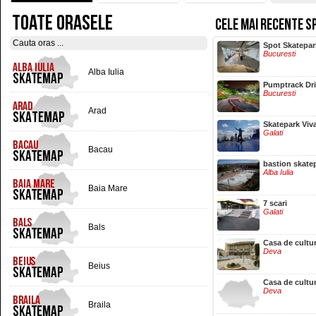
TOATE ORASELE
CELE MAI RECENTE S
Hala Centrala
Spot Skatepar
Iasi
Bucuresti
Alba Iulia
Pumptrack Dr
Bucuresti
Arad
Skatepark Viv
Galati
Bacau
bastion skate
Alba Iulia
Baia Mare
7 scari
Galati
Bals
Casa de cultu
Deva
Beius
Casa de cultu
Deva
Braila