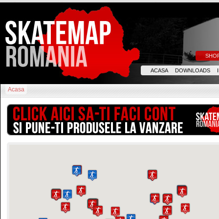
SHO
ACASA
DOWNLOADS
Acasa