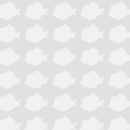
Pitesti
Ploiesti
Resita
Roman
Satu Mare
Sibiu
Sighisoara
Sinaia