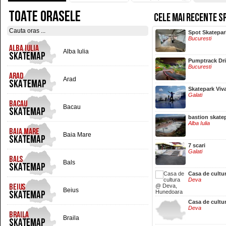
TOATE ORASELE
CELE MAI RECENTE S
Hala Centrala
Spot Skatepar
Iasi
Bucuresti
Alba Iulia
Pumptrack Dr
Bucuresti
Arad
Skatepark Viv
Galati
Bacau
bastion skate
Alba Iulia
Baia Mare
7 scari
Galati
Bals
Casa de cultu
Deva
Beius
Casa de cultu
Deva
Braila