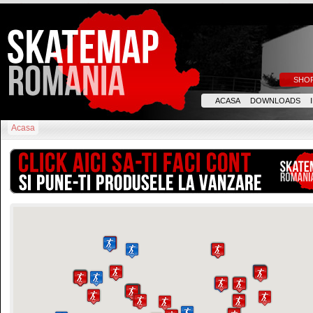
SHO
ACASA
DOWNLOADS
Acasa