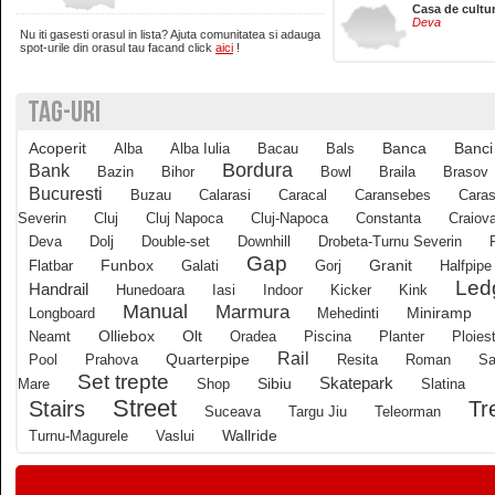
Casa de cultu
Deva
Nu iti gasesti orasul in lista? Ajuta comunitatea si adauga
Brasov
spot-urile din orasul tau facand click
aici
!
TAG-URI
Bucuresti
Acoperit
Banci
Alba
Alba Iulia
Bacau
Bals
Banca
Buzau
Bordura
Bank
Bazin
Bihor
Bowl
Braila
Brasov
Bucuresti
Buzau
Calarasi
Caracal
Caransebes
Caras
Severin
Cluj
Cluj Napoca
Cluj-Napoca
Constanta
Craiov
Calarasi
Deva
Dolj
Double-set
Downhill
Drobeta-Turnu Severin
Gap
Funbox
Granit
Flatbar
Galati
Gorj
Halfpipe
Led
Calimanesti
Handrail
Hunedoara
Iasi
Indoor
Kicker
Kink
Manual
Marmura
Longboard
Mehedinti
Miniramp
Olliebox
Neamt
Olt
Oradea
Piscina
Planter
Ploiest
Caracal
Rail
Quarterpipe
Pool
Prahova
Resita
Roman
Sa
Set trepte
Skatepark
Mare
Shop
Sibiu
Slatina
Street
Tr
Stairs
Caransebes
Suceava
Targu Jiu
Teleorman
Wallride
Turnu-Magurele
Vaslui
Cluj-Napoca