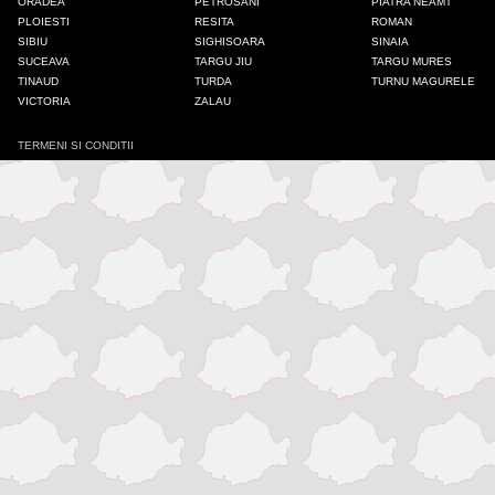
ORADEA
PETROSANI
PIATRA NEAMT
PLOIESTI
RESITA
ROMAN
Iasi
SIBIU
SIGHISOARA
SINAIA
SUCEAVA
TARGU JIU
TARGU MURES
TINAUD
TURDA
TURNU MAGURELE
Mangalia
VICTORIA
ZALAU
TERMENI SI CONDITII
Medias
Odorheiu Secuiesc
Onesti
Oradea
Petrosani
Piatra Neamt