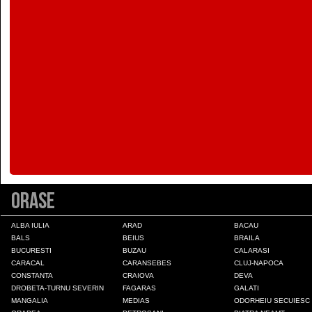
Colonia Fabricii
Constanta
Craiova
Deva
Draganesti-Olt
Orase
Drobeta-Turnu Severin
ALBA IULIA
ARAD
BACAU
BALS
BEIUS
BRAILA
BUCURESTI
BUZAU
CALARASI
Fagaras
CARACAL
CARANSEBES
CLUJ-NAPOCA
CONSTANTA
CRAIOVA
DEVA
DROBETA-TURNU SEVERIN
FAGARAS
GALATI
Galati
MANGALIA
MEDIAS
ODORHEIU SECUIESC