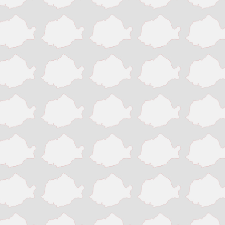
Slatina
Suceava
Targu Jiu
Targu Mures
Timisoara
Tinaud
Turda
Turnu Magurele
Vaslui